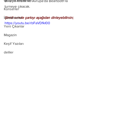
Grup İncelemeleri
Birleşik Krallık ve Avrupa'da Beartooth'la 
turneye çıkacak.
Konserler
İncelemeler
Şimdi sende şarkıyı aşağıdan dinleyebilirsin;
https://youtu.be/rbFaVDfkI00
Yeni Çıkanlar
Magazin
Keşif Yazıları
deliler