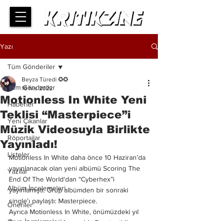
Yazı
Tüm Gönderiler
Beyza Türedi ✪✪
Tüm Gönderiler
16 Nis 2022
Motionless In White Yeni
Haberler
Teklisi “Masterpiece”i
Yeni Çıkanlar
Müzik Videosuyla Birlikte
Röportajlar
Yayınladı!
Listeler
Motionless In White daha önce 10 Haziran’da 
yayınlanacak olan yeni albümü Scoring The 
Yazılar
End Of The World‘dan “Cyberhex”i 
Albüm İncelemeleri
yayınlamıştı. Grup albümden bir sonraki 
single'ı paylaştı: Masterpiece.
Öneriler
Ayrıca Motionless In White, önümüzdeki yıl 