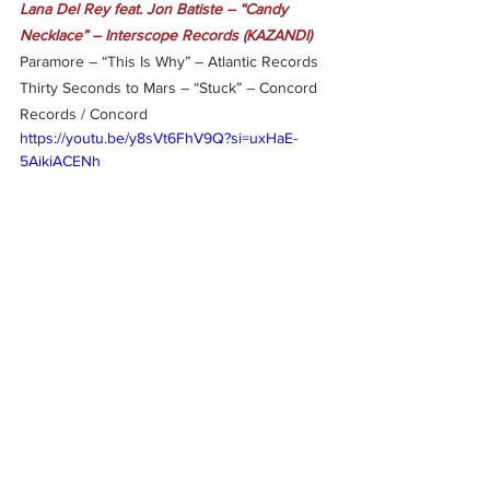
Lana Del Rey feat. Jon Batiste – “Candy 
Necklace” – Interscope Records (KAZANDI)
Paramore – “This Is Why” – Atlantic Records
Thirty Seconds to Mars – “Stuck” – Concord 
Records / Concord
https://youtu.be/y8sVt6FhV9Q?si=uxHaE-
5AikiACENh