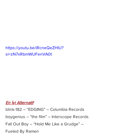
https://youtu.be/iRcneQeZHlU?
si=zN7xRbmWUFenVA0t
En İyi Alternatif
blink-182 – “EDGING” – Columbia Records
boygenius – “the film” – Interscope Records
Fall Out Boy – “Hold Me Like a Grudge” – 
Fueled By Ramen