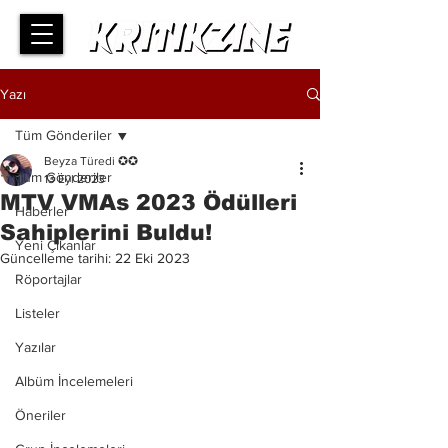
Yazı
Tüm Gönderiler
Beyza Türedi ✪✪
Tüm Gönderiler
13 Eyl 2023
MTV VMAs 2023 Ödülleri
Haberler
Sahiplerini Buldu!
Yeni Çıkanlar
Güncelleme tarihi:
22 Eki 2023
Röportajlar
Listeler
Yazılar
Albüm İncelemeleri
Öneriler