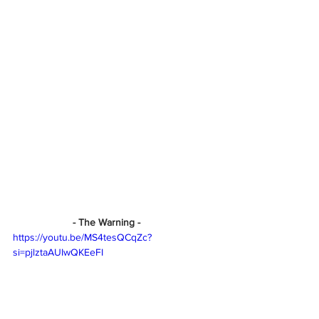
           - The Warning -
https://youtu.be/MS4tesQCqZc?
si=pjlztaAUIwQKEeFI