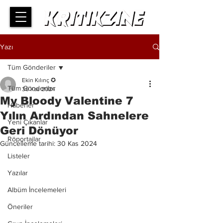
Yazı
Tüm Gönderiler
Ekin Kılınç ✪
Tüm Gönderiler
30 Kas 2024
My Bloody Valentine 7
Haberler
Yılın Ardından Sahnelere
Yeni Çıkanlar
Geri Dönüyor
Röportajlar
Güncelleme tarihi:
30 Kas 2024
Listeler
Yazılar
Albüm İncelemeleri
Öneriler