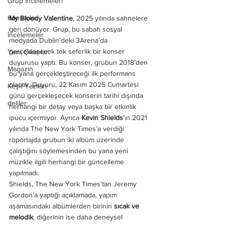
Grup İncelemeleri
Konserler
My Bloody Valentine
, 2025 yılında sahnelere 
geri dönüyor. Grup, bu sabah sosyal 
İncelemeler
medyada Dublin’deki 3Arena’da 
gerçekleşecek tek seferlik bir konser 
Yeni Çıkanlar
duyurusu yaptı. Bu konser, grubun 2018’den 
Magazin
bu yana gerçekleştireceği ilk performans 
olacak. Duyuru, 22 Kasım 2025 Cumartesi 
Keşif Yazıları
günü gerçekleşecek konserin tarihi dışında 
deliler
herhangi bir detay veya başka bir etkinlik 
ipucu içermiyor. Ayrıca
 Kevin Shields
’ın 2021 
yılında The New York Times’a verdiği 
röportajda grubun iki albüm üzerinde 
çalıştığını söylemesinden bu yana yeni 
müzikle ilgili herhangi bir güncelleme 
yapılmadı.
Shields, The New York Times’tan Jeremy 
Gordon’a yaptığı açıklamada, yapım 
aşamasındaki albümlerden birinin 
sıcak ve 
melodik
, diğerinin ise daha deneysel 