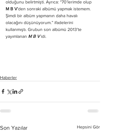
olduğunu belirtmişti. Ayrıca: “70’lerimde olup 
M B V
’den sonraki albümü yapmak istemem. 
Şimdi bir albüm yapmanın daha havalı 
olacağını düşünüyorum.” ifadelerini 
kullanmıştı. Grubun son albümü 2013’te 
yayımlanan 
M B V
 idi.
Haberler
Hepsini Gör
Son Yazılar