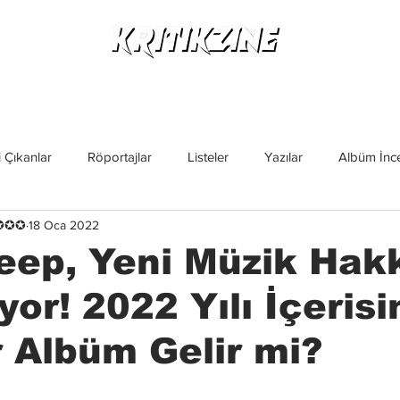
Yeni Çıkanlar
Röportajlar
Listeler
Albüm Kritikl
 Çıkanlar
Röportajlar
Listeler
Yazılar
Albüm İnce
✪✪✪✪
18 Oca 2022
İncelemeler
Yeni Çıkanlar
Magazin
Keşif Yazıları
eep, Yeni Müzik Hak
or! 2022 Yılı İçeris
r Albüm Gelir mi?