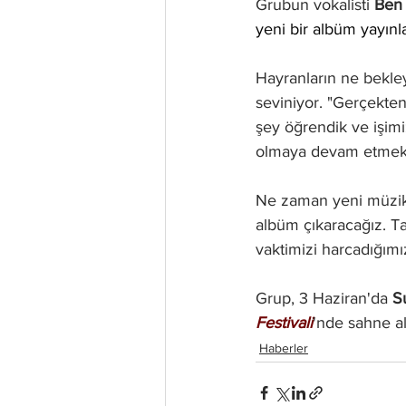
Grubun vokalisti 
Ben
yeni bir albüm yayınla
Hayranların ne bekley
seviniyor. "Gerçekte
şey öğrendik ve işi
olmaya devam etmekle
Ne zaman yeni müzi
albüm çıkaracağız. T
vaktimizi harcadığımız
Grup, 3 Haziran'da 
S
Festivali
'nde sahne al
Haberler