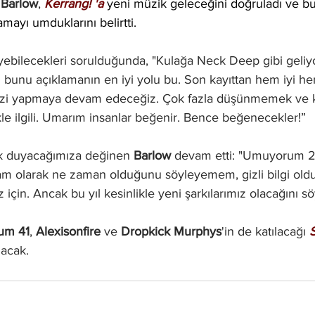
 Barlow
, 
Kerrang! 'a 
yeni müzik geleceğini doğruladı ve bu 
mayı umduklarını belirtti. 
ebilecekleri sorulduğunda, "Kulağa Neck Deep gibi geliyo
n bunu açıklamanın en iyi yolu bu. Son kayıttan hem iyi h
mizi yapmaya devam edeceğiz. Çok fazla düşünmemek ve 
 ilgili. Umarım insanlar beğenir. Bence beğenecekler!”
k duyacağımıza değinen
 Barlow 
devam etti: "Umuyorum 2
am olarak ne zaman olduğunu söyleyemem, gizli bilgi olduğ
 için. Ancak bu yıl kesinlikle yeni şarkılarımız olacağını sö
um 41
, 
Alexisonfire
 ve 
Dropkick Murphys
'in de katılacağı 
acak. 