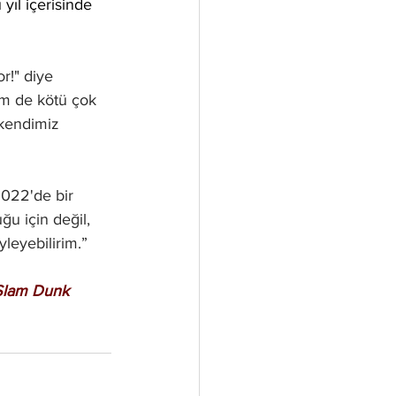
yıl içerisinde 
r!" diye 
em de kötü çok 
kendimiz 
022'de bir 
u için değil, 
yleyebilirim.”
Slam Dunk 