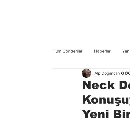
Son Haberler
Tüm Gönderiler
Haberler
Yeni
Alp Doğancan ✪
Grup İncelemeleri
Konserler
Neck D
Konuşuy
Yeni Bi