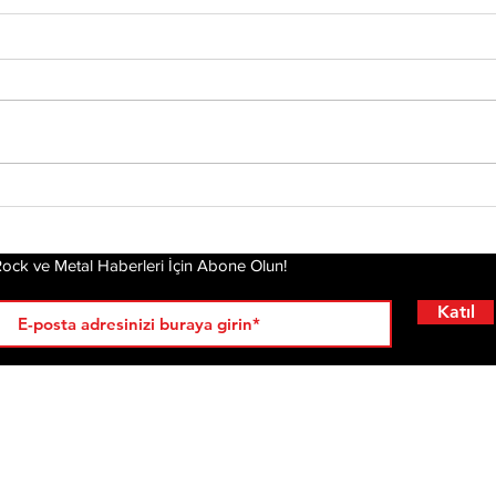
Tony Iommi'den Yeni
Mis
Solo Albüm: From The
Alb
Dark
Pla
Gel
ock ve Metal Haberleri İçin Abone Olun!
Katıl
RÖPORTAJLAR
LİSTELER
YENİ
AL
KRİ
ÇIKANLAR