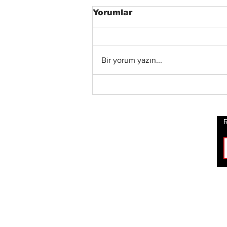
Yorumlar
Bir yorum yazın...
Xandria’dan Yeni Albüm
ve Video: “Eclipse”
Yayında
R
ROCK
HABERLERİ