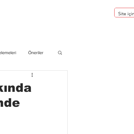
eri
Hakkımızda
lemeleri
Öneriler
deliler
kında
inde