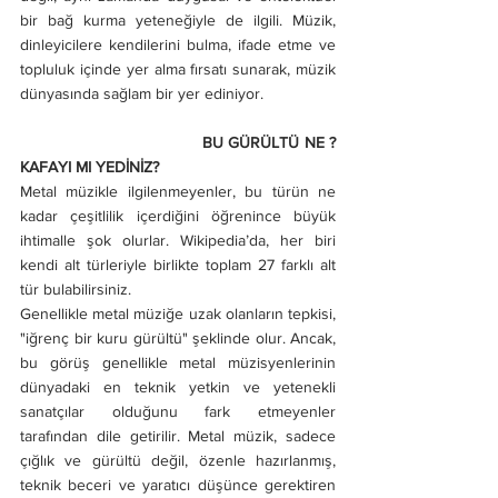
bir bağ kurma yeteneğiyle de ilgili. Müzik, 
dinleyicilere kendilerini bulma, ifade etme ve 
topluluk içinde yer alma fırsatı sunarak, müzik 
dünyasında sağlam bir yer ediniyor.
                                     BU GÜRÜLTÜ NE ? 
KAFAYI MI YEDİNİZ?
Metal müzikle ilgilenmeyenler, bu türün ne 
kadar çeşitlilik içerdiğini öğrenince büyük 
ihtimalle şok olurlar. Wikipedia’da, her biri 
kendi alt türleriyle birlikte toplam 27 farklı alt 
tür bulabilirsiniz.
Genellikle metal müziğe uzak olanların tepkisi, 
"iğrenç bir kuru gürültü" şeklinde olur. Ancak, 
bu görüş genellikle metal müzisyenlerinin 
dünyadaki en teknik yetkin ve yetenekli 
sanatçılar olduğunu fark etmeyenler 
tarafından dile getirilir. Metal müzik, sadece 
çığlık ve gürültü değil, özenle hazırlanmış, 
teknik beceri ve yaratıcı düşünce gerektiren 