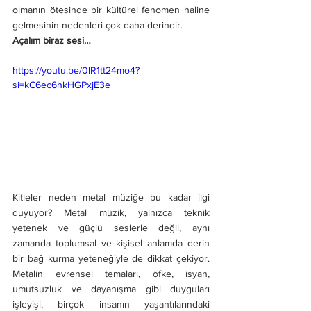
olmanın ötesinde bir kültürel fenomen haline 
gelmesinin nedenleri çok daha derindir.
Açalım biraz sesi…
https://youtu.be/0lR1tt24mo4?
si=kC6ec6hkHGPxjE3e
Kitleler neden metal müziğe bu kadar ilgi 
duyuyor? Metal müzik, yalnızca teknik 
yetenek ve güçlü seslerle değil, aynı 
zamanda toplumsal ve kişisel anlamda derin 
bir bağ kurma yeteneğiyle de dikkat çekiyor. 
Metalin evrensel temaları, öfke, isyan, 
umutsuzluk ve dayanışma gibi duyguları 
işleyişi, birçok insanın yaşantılarındaki 