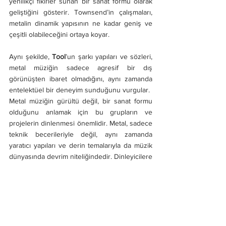
yenilikçi fikirler sunan bir sanat formu olarak 
geliştiğini gösterir. Townsend’in çalışmaları, 
metalin dinamik yapısının ne kadar geniş ve 
çeşitli olabileceğini ortaya koyar.
Aynı şekilde, 
Tool
’un şarkı yapıları ve sözleri, 
metal müziğin sadece agresif bir dış 
görünüşten ibaret olmadığını, aynı zamanda 
entelektüel bir deneyim sunduğunu vurgular.
Metal müziğin gürültü değil, bir sanat formu 
olduğunu anlamak için bu grupların ve 
projelerin dinlenmesi önemlidir. Metal, sadece 
teknik becerileriyle değil, aynı zamanda 
yaratıcı yapıları ve derin temalarıyla da müzik 
dünyasında devrim niteliğindedir. Dinleyicilere 
müzikte gerçek bir deneyim sunar. Bu 
kimsenin göz ardı etmemesi gereken bir 
gerçektir.
Yazıyı
 Devin Townsend 
efsanesiyle 
sonlandırıyorum.  Yüksek ses ve gürültüyle 
kalınız :)