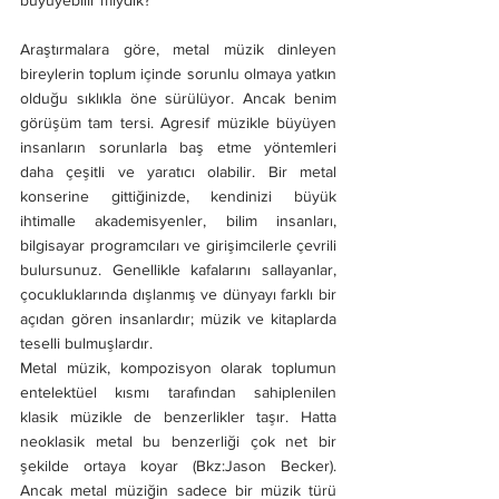
büyüyebilir miydik?
Araştırmalara göre, metal müzik dinleyen 
bireylerin toplum içinde sorunlu olmaya yatkın 
olduğu sıklıkla öne sürülüyor. Ancak benim 
görüşüm tam tersi. Agresif müzikle büyüyen 
insanların sorunlarla baş etme yöntemleri 
daha çeşitli ve yaratıcı olabilir. Bir metal 
konserine gittiğinizde, kendinizi büyük 
ihtimalle akademisyenler, bilim insanları, 
bilgisayar programcıları ve girişimcilerle çevrili 
bulursunuz. Genellikle kafalarını sallayanlar, 
çocukluklarında dışlanmış ve dünyayı farklı bir 
açıdan gören insanlardır; müzik ve kitaplarda 
teselli bulmuşlardır.
Metal müzik, kompozisyon olarak toplumun 
entelektüel kısmı tarafından sahiplenilen 
klasik müzikle de benzerlikler taşır. Hatta 
neoklasik metal bu benzerliği çok net bir 
şekilde ortaya koyar (Bkz:Jason Becker). 
Ancak metal müziğin sadece bir müzik türü 