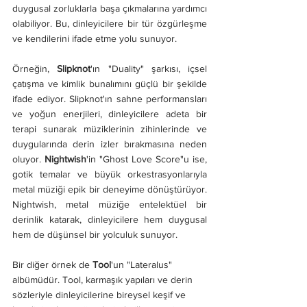
duygusal zorluklarla başa çıkmalarına yardımcı 
olabiliyor. Bu, dinleyicilere bir tür özgürleşme 
ve kendilerini ifade etme yolu sunuyor.
Örneğin, 
Slipknot
'ın "Duality" şarkısı, içsel 
çatışma ve kimlik bunalımını güçlü bir şekilde 
ifade ediyor. Slipknot'ın sahne performansları 
ve yoğun enerjileri, dinleyicilere adeta bir 
terapi sunarak müziklerinin zihinlerinde ve 
duygularında derin izler bırakmasına neden 
oluyor. 
Nightwish
'in "Ghost Love Score"u ise, 
gotik temalar ve büyük orkestrasyonlarıyla 
metal müziği epik bir deneyime dönüştürüyor. 
Nightwish, metal müziğe entelektüel bir 
derinlik katarak, dinleyicilere hem duygusal 
hem de düşünsel bir yolculuk sunuyor.
Bir diğer örnek de 
Tool
'un "Lateralus" 
albümüdür. Tool, karmaşık yapıları ve derin 
sözleriyle dinleyicilerine bireysel keşif ve 