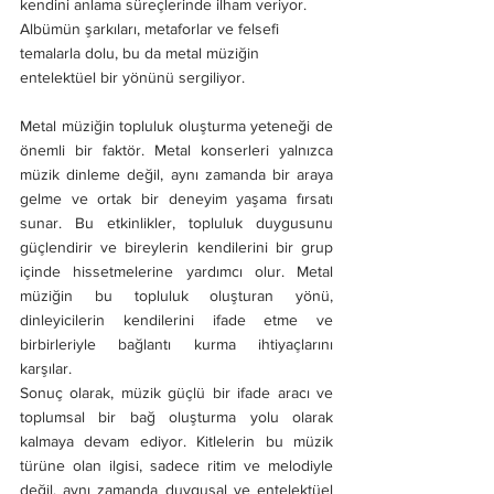
kendini anlama süreçlerinde ilham veriyor. 
Albümün şarkıları, metaforlar ve felsefi 
temalarla dolu, bu da metal müziğin 
entelektüel bir yönünü sergiliyor.
Metal müziğin topluluk oluşturma yeteneği de 
önemli bir faktör. Metal konserleri yalnızca 
müzik dinleme değil, aynı zamanda bir araya 
gelme ve ortak bir deneyim yaşama fırsatı 
sunar. Bu etkinlikler, topluluk duygusunu 
güçlendirir ve bireylerin kendilerini bir grup 
içinde hissetmelerine yardımcı olur. Metal 
müziğin bu topluluk oluşturan yönü, 
dinleyicilerin kendilerini ifade etme ve 
birbirleriyle bağlantı kurma ihtiyaçlarını 
karşılar.
Sonuç olarak, müzik güçlü bir ifade aracı ve 
toplumsal bir bağ oluşturma yolu olarak 
kalmaya devam ediyor. Kitlelerin bu müzik 
türüne olan ilgisi, sadece ritim ve melodiyle 
değil, aynı zamanda duygusal ve entelektüel 