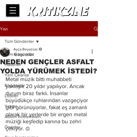
Yazı
Tüm Gönderiler
Ayça Beyazsac ✪
Tüm Gönderiler
16 Ağu 2024
NEDEN GENÇLER ASFALT
Haberler
YOLDA YÜRÜMEK İSTEDİ?
Yeni Çıkanlar
Metal müzik bitti muhabbeti 
Röportajlar
yaklaşık 20 yıldır yapılıyor. Ancak 
durum biraz farklı. İnsanlar 
Listeler
büyüdükçe ruhlarından vazgeçiyor 
Yazılar
gibi görünüyorlar, fakat eş zamanlı 
olarak bir yerlerde bir ergen metal 
Albüm İncelemeleri
müziği keşfedip kanına bu zehri 
Öneriler
çekiyor.
 😊