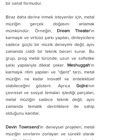
bir sanat formudur.
Biraz daha derine inmek isteyenler için, metal 
müziğin gerçek doğasını anlamak 
mümkündür. Örneğin, 
Dream Theater
'ın 
karmaşık ve virtüöz şarkı yapıları, dinleyicilere 
sadece güçlü bir müzik deneyimi değil, aynı 
zamanda ciddi bir teknik beceri sunar. Bu 
grup, prog metal türünde, uzun ve sofistike 
şarkı yapılarıyla dikkat çeker. 
Meshuggah
'ın 
karmaşık ritim yapıları ve “djent” tarzı, metal 
müziğin ne kadar inovatif ve entelektüel 
olabileceğini gösterir. Ayrıca 
Gojira
'nın 
çevresel ve sosyal temaları işlediği parçaları, 
metal müziğin sadece teknik değil, aynı 
zamanda tematik derinliklere de sahip 
olduğunu kanıtlar.
Devin Townsend
’in deneysel projeleri, metal 
müziğin sınırlarını zorlayan ve sürekli olarak 