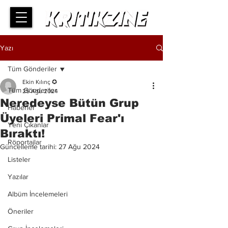
Yazı
Tüm Gönderiler
Ekin Kılınç ✪
Tüm Gönderiler
25 Ağu 2024
Neredeyse Bütün Grup
Haberler
Üyeleri Primal Fear'ı
Yeni Çıkanlar
Bıraktı!
Röportajlar
Güncelleme tarihi:
27 Ağu 2024
Listeler
Yazılar
Albüm İncelemeleri
Öneriler