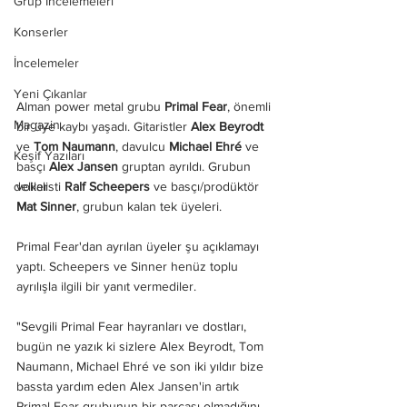
Grup İncelemeleri
Konserler
İncelemeler
Yeni Çıkanlar
Alman power metal grubu
 Primal Fear
, önemli 
Magazin
bir üye kaybı yaşadı. Gitaristler 
Alex Beyrodt
ve 
Tom Naumann
, davulcu 
Michael Ehré
 ve 
Keşif Yazıları
basçı 
Alex Jansen
 gruptan ayrıldı. Grubun 
deliler
vokalisti 
Ralf Scheepers
 ve basçı/prodüktör 
Mat Sinner
, grubun kalan tek üyeleri.
Primal Fear'dan ayrılan üyeler şu açıklamayı 
yaptı. Scheepers ve Sinner henüz toplu 
ayrılışla ilgili bir yanıt vermediler.
"Sevgili Primal Fear hayranları ve dostları, 
bugün ne yazık ki sizlere Alex Beyrodt, Tom 
Naumann, Michael Ehré ve son iki yıldır bize 
bassta yardım eden Alex Jansen'in artık 
Primal Fear grubunun bir parçası olmadığını 