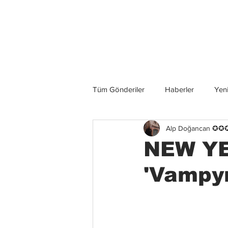
Son Haberler
Tüm Gönderiler
Haberler
Yeni
Alp Doğancan ✪
Grup İncelemeleri
Konserler
NEW YE
'Vampyr