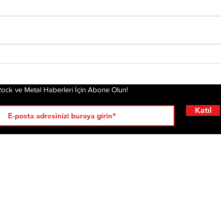
Tony Iommi'den Yeni
Mis
Solo Albüm: From The
Alb
Dark
Pla
Gel
ock ve Metal Haberleri İçin Abone Olun!
Katıl
RÖPORTAJLAR
LİSTELER
YENİ
AL
KRİ
ÇIKANLAR