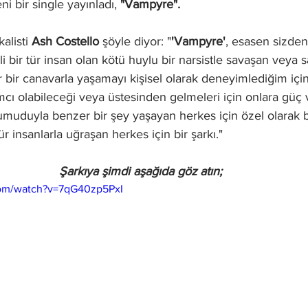
ni bir single yayınladı, 
"Vampyre".
alisti 
Ash Costello 
şöyle diyor: "
'Vampyre'
, esasen sizden
i bir tür insan olan kötü huylu bir narsistle savaşan veya 
tür bir canavarla yaşamayı kişisel olarak deneyimlediğim için
mcı olabileceği veya üstesinden gelmeleri için onlara güç
umuduyla benzer bir şey yaşayan herkes için özel olarak b
ür insanlarla uğraşan herkes için bir şarkı."
Şarkıya şimdi aşağıda göz atın;
com/watch?v=7qG40zp5PxI