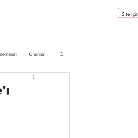
eri
Hakkımızda
lemeleri
Öneriler
deliler
'ı