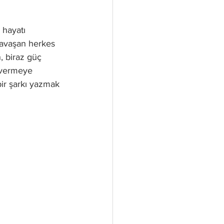
 hayatı 
savaşan herkes 
, biraz güç 
 vermeye 
ir şarkı yazmak 