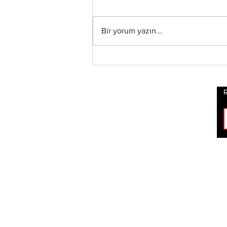
Bir yorum yazın...
Xandria’dan Yeni Albüm
ve Video: “Eclipse”
Yayında
R
ROCK
HABERLERİ
BİZİ TAKİP ET