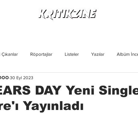
Yeni Çıkanlar
Röportajlar
Listeler
Albüm Kritikl
 Çıkanlar
Röportajlar
Listeler
Yazılar
Albüm İnce
✪✪✪✪
30 Eyl 2023
İncelemeler
Yeni Çıkanlar
Magazin
Keşif Yazıları
ARS DAY Yeni Single
e'ı Yayınladı