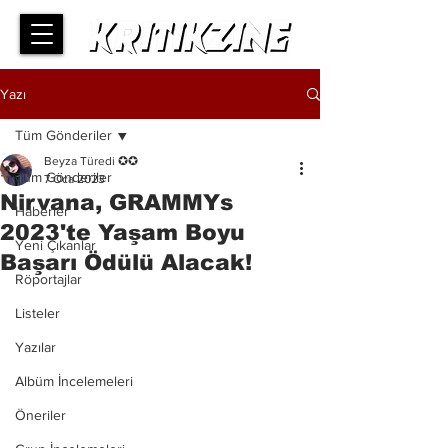
Yazı
Tüm Gönderiler
Beyza Türedi ✪✪
Tüm Gönderiler
7 Oca 2023
Nirvana, GRAMMYs
Haberler
2023'te Yaşam Boyu
Yeni Çıkanlar
Başarı Ödülü Alacak!
Röportajlar
Listeler
Yazılar
Albüm İncelemeleri
Öneriler