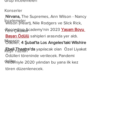
Grup İncelemeleri
Konserler
Nirvana,
 The Supremes, Ann Wilson - Nancy 
İncelemeler
Wilson (Heart), Nile Rodgers ve Slick Rick, 
Recording Academy'nin 2023 
Yaşam Boyu 
Yeni Çıkanlar
Başarı Ödülü
 sahipleri arasında
yer
aldı. 
Magazin
Ödüller, 
4 Şubat'ta Los Angeles'taki Wilshire 
Ebell Theatre'da
 yapılacak olan  Özel Liyakat 
Keşif Yazıları
Ödülleri töreninde verilecek. Pandemi 
deliler
nedeniyle 2020 yılından bu yana ilk kez 
tören düzenlenecek.