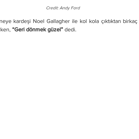
Credit: Andy Ford 
rken, 
“Geri dönmek güzel”
 dedi.