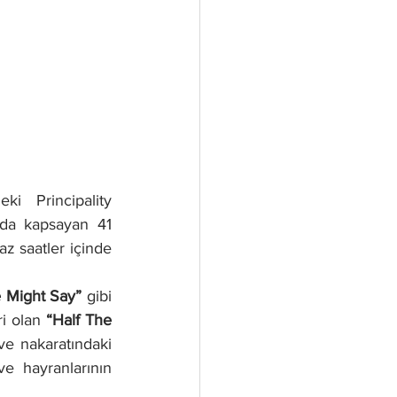
i Principality 
da kapsayan 41 
az saatler içinde 
e Might Say”
 gibi 
i olan 
“Half The 
 adlı parça ise ikinci sıradaydı ve nakaratındaki 
e hayranlarının 