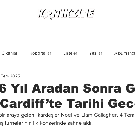
Yeni Çıkanlar
Röportajlar
Listeler
Albüm Kritikl
 Çıkanlar
Röportajlar
Listeler
Yazılar
Albüm İnce
 Tem 2025
İncelemeler
Yeni Çıkanlar
Magazin
Keşif Yazıları
6 Yıl Aradan Sonra G
Cardiff’te Tarihi Ge
bir araya gelen  kardeşler Noel ve Liam Gallagher, 4 Tem
ş turnelerinin ilk konserinde sahne aldı.