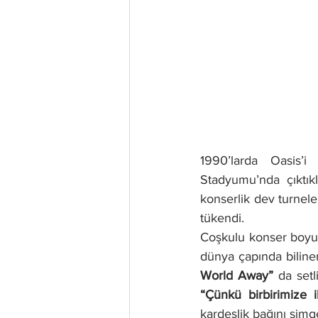
1990’larda Oasis’i
Stadyumu’nda çıktık
konserlik dev turneler
tükendi.
Coşkulu konser boy
dünya çapında bilinen 
World Away”
 da setl
“Çünkü birbirimize i
kardeşlik bağını simg