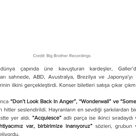
Credit: Big Brother Recordings
 dünya çapında üne kavuşturan kardeşler, Galler’dek
ları sahnede, ABD, Avustralya, Brezilya ve Japonya’yı 
inin ilkini gerçekleştirdi. Konser biletleri satışa çıkar çıkm
unca
 “Don’t Look Back In Anger”, “Wonderwall” ve “Som
hitler seslendirildi. Hayranların en sevdiği şarkılardan bir
istte yer aldı. 
“Acquiesce”
htiyacımız var, birbirimize inanıyoruz”
 sözleri, grubun v
eliyordu.