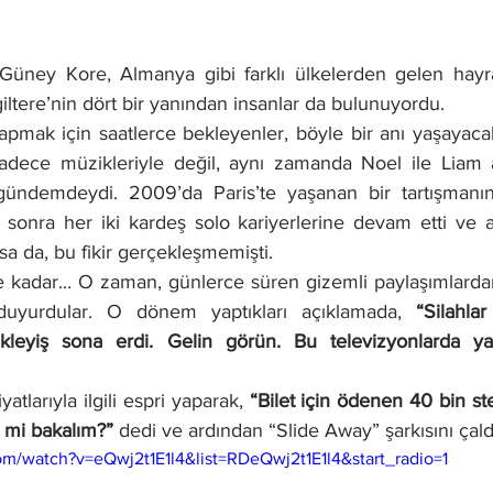
üney Kore, Almanya gibi farklı ülkelerden gelen hayranl
giltere’nin dört bir yanından insanlar da bulunuyordu.
mak için saatlerce bekleyenler, böyle bir anı yaşayacakla
sadece müzikleriyle değil, aynı zamanda Noel ile Liam ar
gündemdeydi. 2009’da Paris’te yaşanan bir tartışmanın
n sonra her iki kardeş solo kariyerlerine devam etti ve a
sa da, bu fikir gerçekleşmemişti.
 kadar... O zaman, günlerce süren gizemli paylaşımlarda
 duyurdular. O dönem yaptıkları açıklamada, 
“Silahlar
atlarıyla ilgili espri yaparak, 
“Bilet için ödenen 40 bin ste
i mi bakalım?”
 dedi ve ardından “Slide Away” şarkısını çaldı
m/watch?v=eQwj2t1E1l4&list=RDeQwj2t1E1l4&start_radio=1