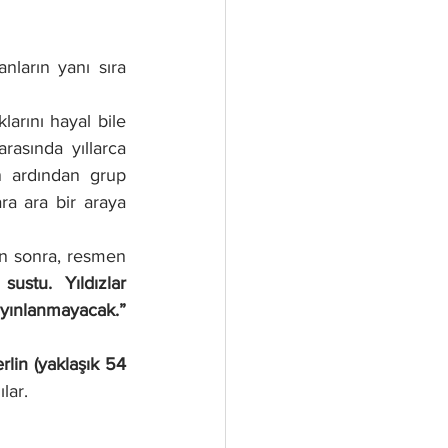
arın yanı sıra  
rını hayal bile 
asında yıllarca 
 ardından grup 
ra ara bir araya 
n sonra, resmen 
 sustu. Yıldızlar 
hizalandı. Büyük bekleyiş sona erdi. Gelin görün. Bu televizyonlarda yayınlanmayacak.” 
rlin (yaklaşık 54 
lar.