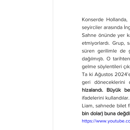
Konserde Hollanda, G
seyirciler arasında İn
Sahne önünde yer kap
etmiyorlardı. Grup, 
süren gerilimle de 
dağılmıştı. O tarihte
gelme söylentileri çık
Ta ki Ağustos 2024’e
geri döneceklerini
ifadelerini kullandılar.
Liam, sahnede bilet fiy
bin dolar) buna değd
https://www.youtube.co