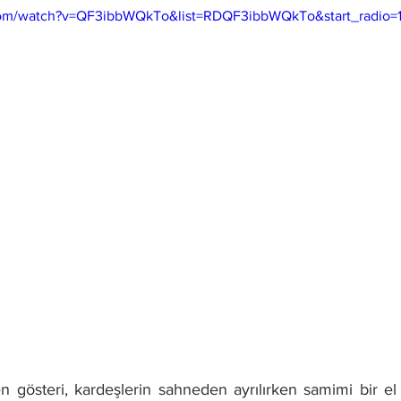
com/watch?v=QF3ibbWQkTo&list=RDQF3ibbWQkTo&start_radio=
en gösteri, kardeşlerin sahneden ayrılırken samimi bir el