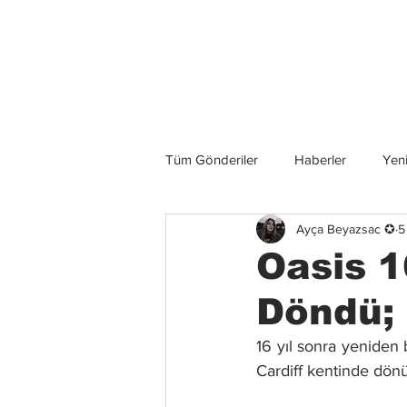
Son Haberler
Tüm Gönderiler
Haberler
Yeni
Ayça Beyazsac ✪
5
Grup İncelemeleri
Konserler
Oasis 1
Döndü; 
16 yıl sonra yeniden 
Cardiff kentinde dönü