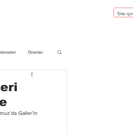
eri
Hakkımızda
lemeleri
Öneriler
deliler
eri
ce
muz’da Galler’in 