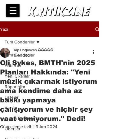
Yazı
Tüm Gönderiler
Alp Doğancan ✪✪✪✪✪
Tüm Gönderiler
6 Ara 2024
Oli Sykes, BMTH'nin 2025
Haberler
Planları Hakkında: "Yeni
Yeni Çıkanlar
müzik çıkarmak istiyorum
Röportajlar
ama kendime daha az
Listeler
baskı yapmaya
Yazılar
çalışıyorum ve hiçbir şey
vaat etmiyorum." Dedi!
Albüm İncelemeleri
Güncelleme tarihi:
9 Ara 2024
Öneriler