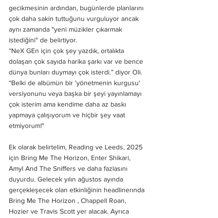
gecikmesinin ardından, bugünlerde planlarını 
çok daha sakin tuttuğunu vurguluyor ancak 
aynı zamanda "yeni müzikler çıkarmak 
istediğini" de belirtiyor.
“NeX GEn için çok şey yazdık, ortalıkta 
dolaşan çok sayıda harika şarkı var ve bence 
dünya bunları duymayı çok isterdi.” diyor Oli. 
“Belki de albümün bir 'yönetmenin kurgusu' 
versiyonunu veya başka bir şeyi yayınlamayı 
çok isterim ama kendime daha az baskı 
yapmaya çalışıyorum ve hiçbir şey vaat 
etmiyorum!"
Ek olarak belirtelim, Reading ve Leeds, 2025 
için Bring Me The Horizon, Enter Shikari, 
Amyl And The Sniffers ve daha fazlasını 
duyurdu. Gelecek yılın ağustos ayında 
gerçekleşecek olan etkinliğinin headlinerında 
Bring Me The Horizon , Chappell Roan, 
Hozier ve Travis Scott yer alacak. Ayrıca 