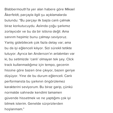
Blabbermouth’ta yer alan habere göre Mikael 
Åkerfeldt, parçayla ilgili şu açıklamalarda 
bulundu: “Bu parçayı ilk başta canlı çalmak 
biraz korkutucuydu. Aslında çoğu şarkımız 
zorlayıcıdır ve bu da bir istisna değil. Ama 
sanırım hepimiz bunu çalmayı seviyoruz. 
Yanlış gidebilecek çok fazla detay var; ama 
bu da işi eğlenceli kılıyor. Sizi sürekli tetikte 
tutuyor. Ayrıca Ian Anderson’ın anlatımları var 
ki, bu setimizde ‘canlı’ olmayan tek şey. Click 
track kullanmadığımız için tempo, gecenin 
hissine göre bazen öne çıkıyor, bazen geriye 
düşüyor. Yine de bu durum eğlenceli. Canlı 
performansta bu şarkının öngörülemez 
karakterini seviyorum. Bu biraz garip, çünkü 
normalde sahnede kendimi tamamen 
güvende hissetmek ve ne yaptığımı çok iyi 
bilmek isterim. Genelde sürprizlerden 
hoşlanmam.”