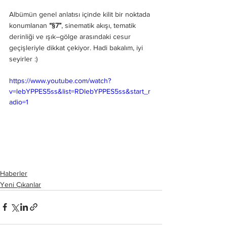
Albümün genel anlatısı içinde kilit bir noktada 
konumlanan 
“§7”
, sinematik akışı, tematik 
derinliği ve ışık–gölge arasındaki cesur 
geçişleriyle dikkat çekiyor. Hadi bakalım, iyi 
seyirler :)
https://www.youtube.com/watch?
v=lebYPPES5ss&list=RDlebYPPES5ss&start_r
adio=1
Haberler
Yeni Çıkanlar