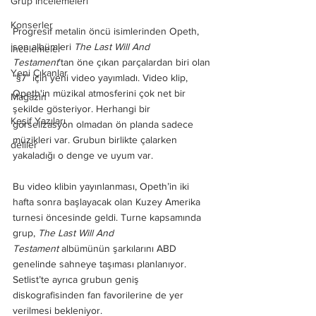
Grup İncelemeleri
Konserler
Progresif metalin öncü isimlerinden Opeth, 
son albümleri 
The Last Will And 
İncelemeler
Testament
’tan öne çıkan parçalardan biri olan 
Yeni Çıkanlar
“§7” için yeni video yayımladı. Video klip, 
Opeth'in müzikal atmosferini çok net bir 
Magazin
şekilde gösteriyor. Herhangi bir 
Keşif Yazıları
görselizasyon olmadan ön planda sadece 
müzikleri var. Grubun birlikte çalarken 
deliler
yakaladığı o denge ve uyum var. 
Bu video klibin yayınlanması, Opeth’in iki 
hafta sonra başlayacak olan Kuzey Amerika 
turnesi öncesinde geldi. Turne kapsamında 
grup, 
The Last Will And 
Testament
 albümünün şarkılarını ABD 
genelinde sahneye taşıması planlanıyor. 
Setlist’te ayrıca grubun geniş 
diskografisinden fan favorilerine de yer 
verilmesi bekleniyor. 