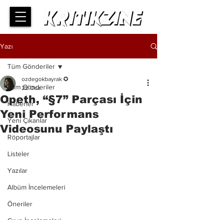
Yazı
Tüm Gönderiler
ozdegokbayrak ✪
Tüm Gönderiler
22 Oca
Opeth, “§7” Parçası İçin
Haberler
Yeni Performans
Yeni Çıkanlar
Videosunu Paylaştı
Röportajlar
Listeler
Yazılar
Albüm İncelemeleri
Öneriler