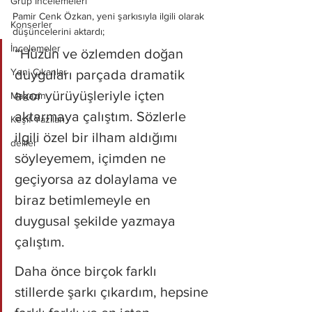
Grup İncelemeleri
Pamir Cenk Özkan, yeni şarkısıyla ilgili olarak 
Konserler
düşüncelerini aktardı;
İncelemeler
“Hüzün ve özlemden doğan 
Yeni Çıkanlar
duyguları parçada dramatik 
akor yürüyüşleriyle içten 
Magazin
aktarmaya çalıştım. Sözlerle 
Keşif Yazıları
ilgili özel bir ilham aldığımı 
deliler
söyleyemem, içimden ne 
geçiyorsa az dolaylama ve 
biraz betimlemeyle en 
duygusal şekilde yazmaya 
çalıştım. 
Daha önce birçok farklı 
stillerde şarkı çıkardım, hepsine 