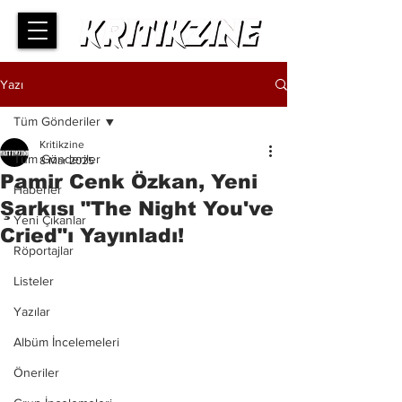
Yazı
Tüm Gönderiler
Kritikzine
Tüm Gönderiler
8 Mar 2025
Pamir Cenk Özkan, Yeni
Haberler
Şarkısı "The Night You've
Yeni Çıkanlar
Cried"ı Yayınladı!
Röportajlar
Listeler
Yazılar
Albüm İncelemeleri
Öneriler