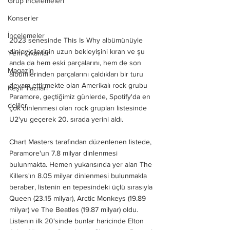
Grup İncelemeleri
Konserler
İncelemeler
2023 senesinde This Is Why albümünüyle 
dinleyicilerinin uzun bekleyişini kıran ve şu 
Yeni Çıkanlar
anda da hem eski parçalarını, hem de son 
Magazin
albümlerinden parçalarını çaldıkları bir turu 
devam ettirmekte olan Amerikalı rock grubu 
Keşif Yazıları
Paramore, geçtiğimiz günlerde, Spotify'da en 
deliler
çok dinlenmesi olan rock grupları listesinde 
U2'yu geçerek 20. sırada yerini aldı. 
Chart Masters tarafından düzenlenen listede, 
Paramore'un 7.8 milyar dinlenmesi 
bulunmakta. Hemen yukarısında yer alan The 
Killers'ın 8.05 milyar dinlenmesi bulunmakla 
beraber, listenin en tepesindeki üçlü sırasıyla 
Queen (23.15 milyar), Arctic Monkeys (19.89 
milyar) ve The Beatles (19.87 milyar) oldu. 
Listenin ilk 20'sinde bunlar haricinde Elton 