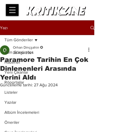
Yazı
Tüm Gönderiler
Orhan Dinçşahin ✪
Tüm Gönderiler
26 Ağu 2024
Paramore Tarihin En Çok
Haberler
Dinlenenleri Arasında
Yeni Çıkanlar
Yerini Aldı
Röportajlar
Güncelleme tarihi:
27 Ağu 2024
Listeler
Yazılar
Albüm İncelemeleri
Öneriler