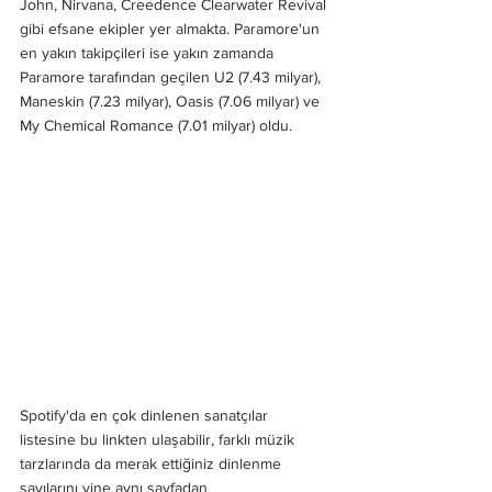
John, Nirvana, Creedence Clearwater Revival 
gibi efsane ekipler yer almakta. Paramore'un 
en yakın takipçileri ise yakın zamanda 
Paramore tarafından geçilen U2 (7.43 milyar), 
Maneskin (7.23 milyar), Oasis (7.06 milyar) ve 
My Chemical Romance (7.01 milyar) oldu. 
Spotify'da en çok dinlenen sanatçılar 
listesine bu linkten ulaşabilir, farklı müzik 
tarzlarında da merak ettiğiniz dinlenme 
sayılarını yine aynı sayfadan 