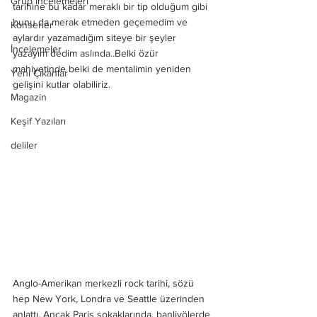
Grup İncelemeleri
tarihine bu kadar meraklı bir tip olduğum gibi 
bunu da merak etmeden geçemedim ve 
Konserler
aylardır yazamadığım siteye bir şeyler 
İncelemeler
yazayım dedim aslında..Belki özür 
mahiyetinde belki de mentalimin yeniden 
Yeni Çıkanlar
gelişini kutlar olabiliriz. 
Magazin
Keşif Yazıları
deliler
Anglo-Amerikan merkezli rock tarihi, sözü 
hep New York, Londra ve Seattle üzerinden 
anlattı. Ancak Paris sokaklarında, banliyölerde 