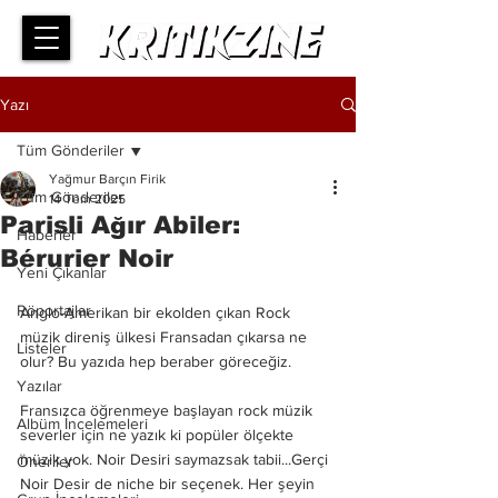
Yazı
Tüm Gönderiler
Yağmur Barçın Firik
Tüm Gönderiler
14 Tem 2025
Parisli Ağır Abiler:
Haberler
Bérurier Noir
Yeni Çıkanlar
Röportajlar
Anglo-Amerikan bir ekolden çıkan Rock 
müzik direniş ülkesi Fransadan çıkarsa ne 
Listeler
olur? Bu yazıda hep beraber göreceğiz. 
Yazılar
Fransızca öğrenmeye başlayan rock müzik 
Albüm İncelemeleri
severler için ne yazık ki popüler ölçekte 
müzik yok. Noir Desiri saymazsak tabii...Gerçi 
Öneriler
Noir Desir de niche bir seçenek. Her şeyin 