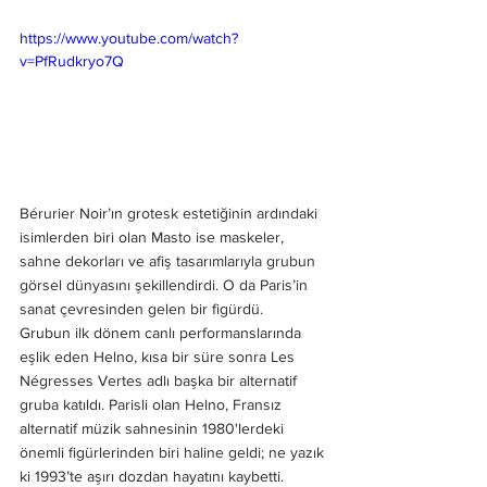
https://www.youtube.com/watch?
v=PfRudkryo7Q
Bérurier Noir’ın grotesk estetiğinin ardındaki 
isimlerden biri olan Masto ise maskeler, 
sahne dekorları ve afiş tasarımlarıyla grubun 
görsel dünyasını şekillendirdi. O da Paris’in 
sanat çevresinden gelen bir figürdü.
Grubun ilk dönem canlı performanslarında 
eşlik eden Helno, kısa bir süre sonra Les 
Négresses Vertes adlı başka bir alternatif 
gruba katıldı. Parisli olan Helno, Fransız 
alternatif müzik sahnesinin 1980'lerdeki 
önemli figürlerinden biri haline geldi; ne yazık 
ki 1993’te aşırı dozdan hayatını kaybetti.