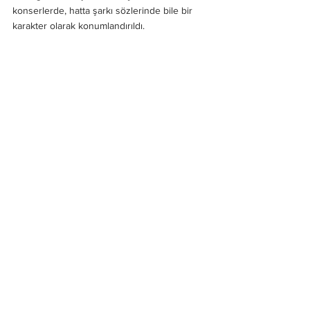
konserlerde, hatta şarkı sözlerinde bile bir 
karakter olarak konumlandırıldı.
Tüm bu yönleriyle Bérurier Noir, sadece 
Fransız punk sahnesinin değil, dünya müzik 
tarihinde marjinalin sesi olmayı başarmış 
nadir gruplardan biri. Kaliteli müzikleri asla 
ölmediği gibi gerçek ideolojilerin de 
ölmediğinin kanıtı.
Bérurier Noir sizi sadece pasif bir isyana ya 
da dalgaya değil gerçekten dövüşmeye 
çağırıyor. Hala şarkılarının protestolarda 
mihenk taşı olması da bunun bir örneği.