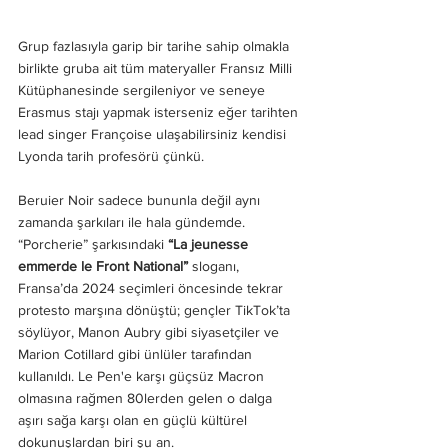
Grup fazlasıyla garip bir tarihe sahip olmakla 
birlikte gruba ait tüm materyaller Fransız Milli 
Kütüphanesinde sergileniyor ve seneye 
Erasmus stajı yapmak isterseniz eğer tarihten 
lead singer Françoise ulaşabilirsiniz kendisi 
Lyonda tarih profesörü çünkü. 
Beruier Noir sadece bununla değil aynı 
zamanda şarkıları ile hala gündemde. 
“Porcherie” şarkısındaki 
“La jeunesse 
emmerde le Front National”
 sloganı, 
Fransa’da 2024 seçimleri öncesinde tekrar 
protesto marşına dönüştü; gençler TikTok’ta 
söylüyor, Manon Aubry gibi siyasetçiler ve 
Marion Cotillard gibi ünlüler tarafından 
kullanıldı. Le Pen'e karşı güçsüz Macron 
olmasına rağmen 80lerden gelen o dalga 
aşırı sağa karşı olan en güçlü kültürel 
dokunuşlardan biri şu an.