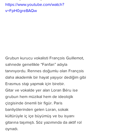
https://www.youtube.com/watch?
v=FpH0gre8AQw
Grubun kurucu vokalisti François Guillemot, 
sahnede genellikle “Fanfan” adıyla 
tanınıyordu. Rennes doğumlu olan François 
daha akademik bir hayat yaşıyor dediğim gibi 
Erasmus stajı yapmak için birebir.
Gitar ve vokalde yer alan Loran Béru ise 
grubun hem müzikal hem de ideolojik 
çizgisinde önemli bir figür. Paris 
banliyölerinden gelen Loran, sokak 
kültürüyle iç içe büyümüş ve bu isyanı 
gitarına taşımıştı. Söz yazımında da aktif rol 
oynadı.