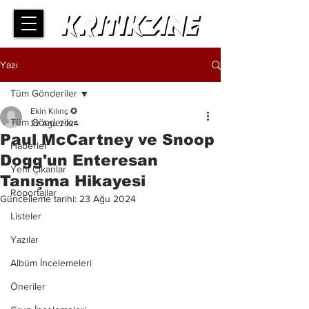
Yazı
Tüm Gönderiler
Ekin Kılınç ✪
Tüm Gönderiler
22 Ağu 2024
Paul McCartney ve Snoop
Haberler
Dogg'un Enteresan
Yeni Çıkanlar
Tanışma Hikayesi
Röportajlar
Güncelleme tarihi:
23 Ağu 2024
Listeler
Yazılar
Albüm İncelemeleri
Öneriler