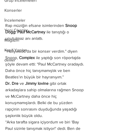
Grup İncelemeleri
Konserler
İncelemeler
Rap müziğin efsane isimlerinden 
Snoop 
Yeni Çıkanlar
Dogg
, 
Paul McCartney
 ile tanıştığı o 
unutulmaz anı anlattı.
Magazin
Keşif Yazıları
“Hollywood'da bir konser verdim.” diyen 
Snoop,
 Complex
 ile yaptığı son röportajda 
deliler
şöyle devam etti: “Paul McCartney oradaydı. 
Daha önce hiç tanışmamıştık ve ben 
Beatles'ın büyük bir hayranıyım.”
Dr. Dre
 ve 
Jimmy Iovine
 gibi ortak 
arkadaşlara sahip olmalarına rağmen Snoop 
ve McCartney daha önce hiç 
konuşmamışlardı. Belki de bu yüzden 
rapçinin sonrasını duyduğunda yaşadığı 
şaşkınlık büyük oldu.
“Arka tarafta sigara içiyordum ve biri ‘Bay 
Paul sizinle tanışmak istiyor!’ dedi. Ben de 