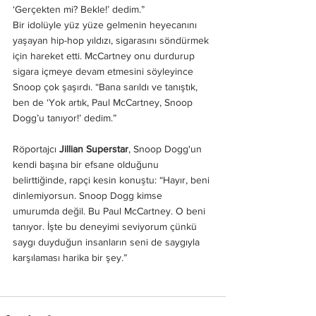
‘Gerçekten mi? Bekle!’ dedim.”
Bir idolüyle yüz yüze gelmenin heyecanını 
yaşayan hip-hop yıldızı, sigarasını söndürmek 
için hareket etti. McCartney onu durdurup 
sigara içmeye devam etmesini söyleyince 
Snoop çok şaşırdı. “Bana sarıldı ve tanıştık, 
ben de ‘Yok artık, Paul McCartney, Snoop 
Dogg’u tanıyor!’ dedim.”
Röportajcı 
Jillian Superstar
, Snoop Dogg'un 
kendi başına bir efsane olduğunu 
belirttiğinde, rapçi kesin konuştu: “Hayır, beni 
dinlemiyorsun. Snoop Dogg kimse 
umurumda değil. Bu Paul McCartney. O beni 
tanıyor. İşte bu deneyimi seviyorum çünkü 
saygı duyduğun insanların seni de saygıyla 
karşılaması harika bir şey.”