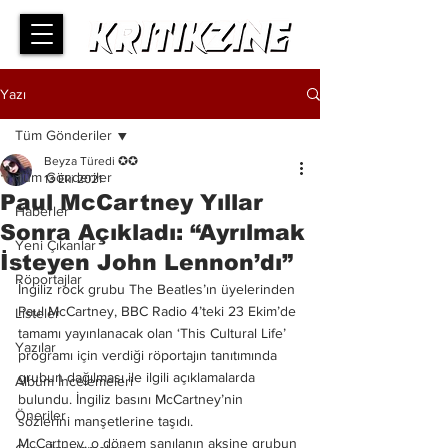
Yazı
Tüm Gönderiler
Beyza Türedi ✪✪
Tüm Gönderiler
13 Eki 2021
Paul McCartney Yıllar
Haberler
Sonra Açıkladı: “Ayrılmak
Yeni Çıkanlar
İsteyen John Lennon’dı”
Röportajlar
İngiliz rock grubu The Beatles’ın üyelerinden 
Paul McCartney, BBC Radio 4’teki 23 Ekim’de 
Listeler
tamamı yayınlanacak olan ‘This Cultural Life’ 
Yazılar
programı için verdiği röportajın tanıtımında 
grubun dağılması ile ilgili açıklamalarda 
Albüm İncelemeleri
bulundu. İngiliz basını McCartney’nin 
Öneriler
sözlerini manşetlerine taşıdı.
McCartney, o dönem sanılanın aksine grubun 