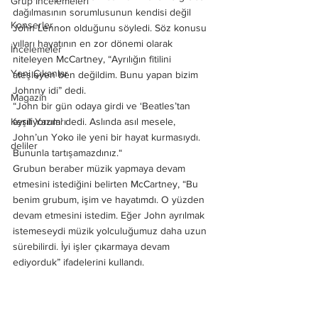
Grup İncelemeleri
dağılmasının sorumlusunun kendisi değil 
Konserler
John Lennon olduğunu söyledi. Söz konusu 
yılları hayatının en zor dönemi olarak 
İncelemeler
niteleyen McCartney, “Ayrılığın fitilini 
Yeni Çıkanlar
ateşleyen ben değildim. Bunu yapan bizim 
Johnny idi” dedi. 
Magazin
“John bir gün odaya girdi ve ‘Beatles’tan 
Keşif Yazıları
ayrılıyorum’ dedi. Aslında asıl mesele, 
John’un Yoko ile yeni bir hayat kurmasıydı. 
deliler
Bununla tartışamazdınız.“
Grubun beraber müzik yapmaya devam 
etmesini istediğini belirten McCartney, “Bu 
benim grubum, işim ve hayatımdı. O yüzden 
devam etmesini istedim. Eğer John ayrılmak 
istemeseydi müzik yolculuğumuz daha uzun 
sürebilirdi. İyi işler çıkarmaya devam 
ediyorduk” ifadelerini kullandı.