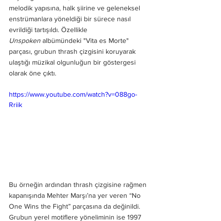
melodik yapısına, halk şiirine ve geleneksel 
enstrümanlara yöneldiği bir sürece nasıl 
evrildiği tartışıldı. Özellikle 
Unspoken
 albümündeki "Vita es Morte" 
parçası, grubun thrash çizgisini koruyarak 
ulaştığı müzikal olgunluğun bir göstergesi 
olarak öne çıktı.
https://www.youtube.com/watch?v=088go-
Rriik
Bu örneğin ardından thrash çizgisine rağmen 
kapanışında Mehter Marşı’na yer veren “No 
One Wins the Fight” parçasına da değinildi. 
Grubun yerel motiflere yöneliminin ise 1997 