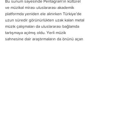
Bu sunum sayesinde Pentagram’ın kültürel 
ve müzikal mirası uluslararası akademik 
platformda yeniden ele alınırken Türkiye’de 
uzun süredir görünürlükten uzak kalan metal 
müzik çalışmaları da uluslararası bağlamda 
tartışmaya açılmış oldu. Yerli müzik 
sahnesine dair araştırmaların da önünü açan 
bu sunum metal müzik alanında çalışmak 
isteyen araştırmacılar adına da ilham verici bir 
örnek teşkil etti.
Haberler
Hepsini Gör
Son Yazılar