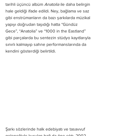
tarihli üçüncü albüm 
Anatolia
 ile daha belirgin 
hale geldiği ifade edildi. Ney, bağlama ve saz 
gibi enstrümanların da bazı şarkılarda müzikal 
yapıyı doğrudan taşıdığı hatta “Gündüz 
Gece”, “Anatolia” ve “1000 in the Eastland” 
gibi parçalarda bu sentezin stüdyo kayıtlarıyla 
sınırlı kalmayıp sahne performanslarında da 
kendini gösterdiği belirtildi.
Şarkı sözlerinde halk edebiyatı ve tasavvuf 
geleneğiyle kurulan bağ da öne çıktı. 2002 