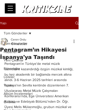
Yazı
Tüm Gönderiler
Ceren Ordu
Tüm Gönderiler
10 Haz 2025
Pentagram’ın Hikayesi
Haberler
İspanya'ya Taşındı
Yeni Çıkanlar
Pentagram’ın Türkiye’de metal müzik 
Röportajlar
sahnesine kazandırdığı özgün müzikal kimliği, 
bu kez akademik bir bağlamda mercek altına 
Listeler
alındı. 3-6 Haziran 2025 tarihleri arasında 
Yazılar
İspanya’nın Sevilla kentinde düzenlenen 7. 
Uluslararası Metal Müzik Çalışmaları 
Albüm İncelemeleri
Konferansı’nda, Ege Üniversitesi Amerikan 
Kültürü ve Edebiyatı Bölümü’nden Dr. Öğr. 
Öneriler
Üyesi Melis Mülazımoğlu, grubun müzikal ve 