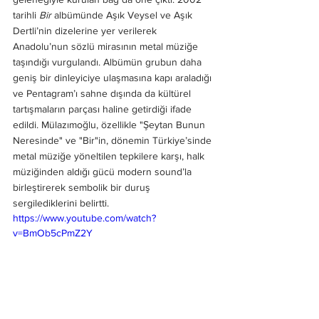
tarihli 
Bir
 albümünde Aşık Veysel ve Aşık 
Dertli’nin dizelerine yer verilerek 
Anadolu’nun sözlü mirasının metal müziğe 
taşındığı vurgulandı. Albümün grubun daha 
geniş bir dinleyiciye ulaşmasına kapı araladığı 
ve Pentagram’ı sahne dışında da kültürel 
tartışmaların parçası haline getirdiği ifade 
edildi. Mülazımoğlu, özellikle "Şeytan Bunun 
Neresinde" ve "Bir"in, dönemin Türkiye’sinde 
metal müziğe yöneltilen tepkilere karşı, halk 
müziğinden aldığı gücü modern sound’la 
birleştirerek sembolik bir duruş 
sergilediklerini belirtti. 
https://www.youtube.com/watch?
v=BmOb5cPmZ2Y