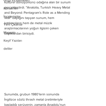
Grup İncelemeleri
kültürel dönüşümünü odağına alan bir sunum 
gerçekleştirdi. "Anatolia, Turkish Heavy Metal 
Konserler
and Beyond: Pentagram’s Role as a Mending 
İncelemeler
Wall" başlığını taşıyan sunum, hem 
katılımcıların hem de metal müzik 
Yeni Çıkanlar
araştırmacılarının yoğun ilgisini çeken 
Magazin
başlıklardan birisiydi.
Keşif Yazıları
deliler
Sunumda, grubun 1980’lerin sonunda 
İngilizce sözlü thrash metal üretimleriyle 
başladığı serüvenin, zamanla Anadolu’nun 