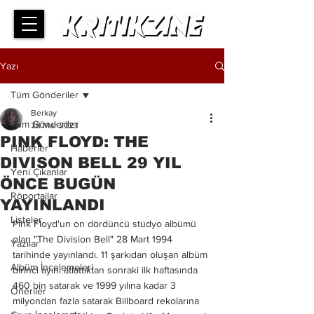
Yazı
Tüm Gönderiler
Berkay
Tüm Gönderiler
28 Mar 2023
PINK FLOYD: THE
Haberler
DIVISON BELL 29 YIL
Yeni Çıkanlar
ÖNCE BUGÜN
Röportajlar
YAYINLANDI
Listeler
Pink Floyd'un on dördüncü stüdyo albümü 
olan "The Division Bell" 28 Mart 1994 
Yazılar
tarihinde yayınlandı. 11 şarkıdan oluşan albüm 
Albüm İncelemeleri
birinci ayını atlattıktan sonraki ilk haftasında 
460 bin satarak ve 1999 yılına kadar 3 
Öneriler
milyondan fazla satarak Billboard rekolarına 