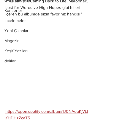
Grup İncelemeleri
imza atmıştır. Coming Back to Life, Marooned, 
Lost for Words ve High Hopes gibi hitleri 
Konserler
içeren bu albümde sizin favoriniz hangisi? 
İncelemeler
Yeni Çıkanlar
Magazin
Keşif Yazıları
deliler
https://open.spotify.com/album/1J0NAouKjVtJ
KHDHzZcaT5