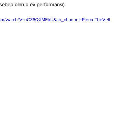
sebep olan o ev performansı):
com/watch?v=nCZ6QXMFlrU&ab_channel=PierceTheVeil