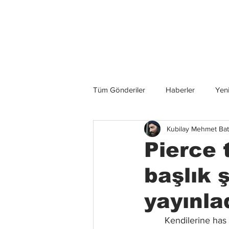
Son Haberler
Tüm Gönderiler
Haberler
Yeni
Kubilay Mehmet Bat
Grup İncelemeleri
Konserler
Pierce 
başlık 
yayınla
	Kendilerine has modern post-hardcore tarzlarıyla metal severlerin kolektif müzik 