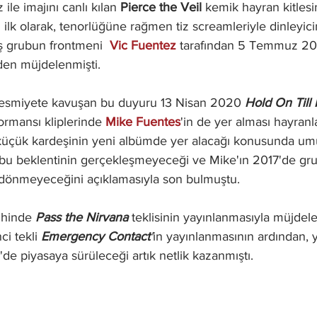
 ile imajını canlı kılan 
Pierce the Veil
 kemik hayran kitles
lk olarak, tenorlüğüne rağmen tiz screamleriyle dinleyic
ş grubun frontmeni  
Vic Fuentez
 tarafından 5 Temmuz 201
en müjdelenmişti. 
resmiyete kavuşan bu duyuru 13 Nisan 2020 
Hold On Till
formansı kliplerinde 
Mike Fuentes
'in de yer alması hayranl
küçük kardeşinin yeni albümde yer alacağı konusunda umu
c bu beklentinin gerçekleşmeyeceği ve Mike'ın 2017'de gr
 dönmeyeceğini açıklamasıyla son bulmuştu.
ihinde 
Pass the Nirvana
teklisinin yayınlanmasıyla müjdele
nci tekli 
Emergency Contact
'
in yayınlanmasının ardından, 
de piyasaya sürüleceği artık netlik kazanmıştı.