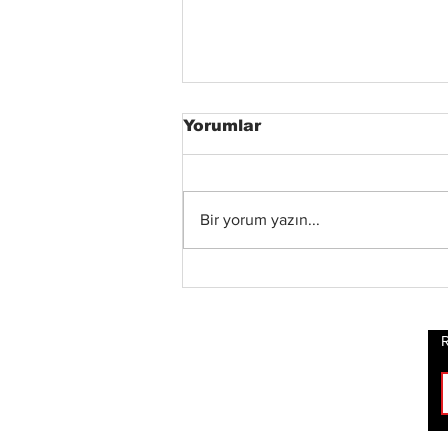
Yorumlar
Bir yorum yazın...
Xandria’dan Yeni Albüm
ve Video: “Eclipse”
Yayında
R