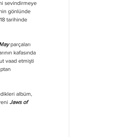
ini sevindirmeye 
inin gönlünde 
8 tarihinde 
 May
parçaları 
arının kafasında 
t vaad etmişti 
uptan 
dikleri albüm, 
yeni 
Jaws of 