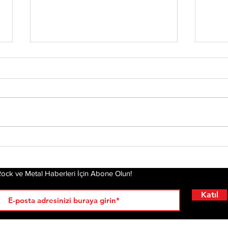
Tony Iommi'den Yeni
Mis
Solo Albüm: From The
Alb
Dark
Pla
Gel
ock ve Metal Haberleri İçin Abone Olun!
Katıl