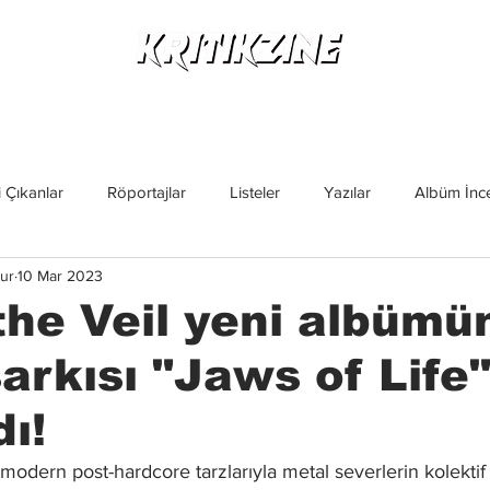
Yeni Çıkanlar
Röportajlar
Listeler
Albüm Kritikl
 Çıkanlar
Röportajlar
Listeler
Yazılar
Albüm İnce
ur
10 Mar 2023
İncelemeler
Yeni Çıkanlar
Magazin
Keşif Yazıları
the Veil yeni albümü
şarkısı "Jaws of Life"
dı!