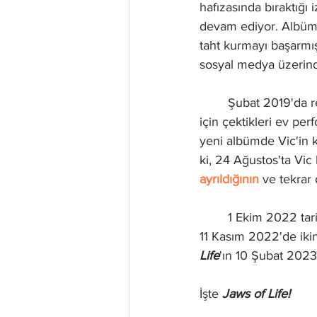
hafızasında bıraktığı iz
devam ediyor. Albüm i
taht kurmayı başarmı
sosyal medya üzerind
	Şubat 2019'da 
için çektikleri ev per
yeni albümde Vic'in 
ki, 24 Ağustos'ta Vi
ayrıldığının
 ve tekrar
	1 Ekim 2022 tar
11 Kasım 2022'de
iki
Life
'ın 10 Şubat 2023'
İşte 
Jaws of Life!