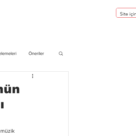
eri
Hakkımızda
lemeleri
Öneriler
deliler
nün
ı