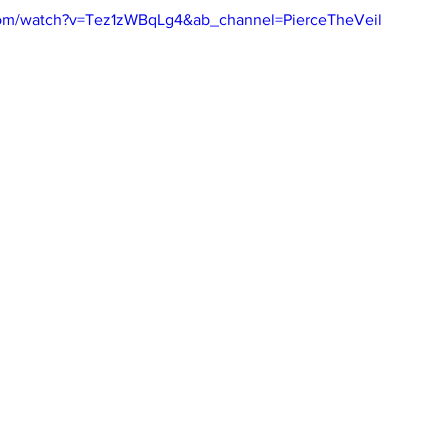
com/watch?v=Tez1zWBqLg4&ab_channel=PierceTheVeil