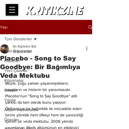
Yazı
Tüm Gönderiler
Ali Alptekin Bal
Tüm Gönderiler
12 Şub 2025
Placebo - Song to Say
Haberler
Goodbye: Bir Bağımlıya
Yeni Çıkanlar
Veda Mektubu
Röportajlar
Müzik, çoğu zaman yaşanmışlıkların, 
kayıpların ve hislerin bir yansımasıdır. 
Listeler
Placebo'nun "Song to Say Goodbye" adlı 
Yazılar
şarkısı da tam olarak bunu yapıyor: 
Öldüresiye bir bağımlılık ile mücadele eden 
Albüm İncelemeleri
birine yönelik hem öfkeyi hem de çaresizliği 
Öneriler
içeren bir veda mektubu. 2006 yılında 
yayımlanan 
Meds
 albümünün en etkileyici 