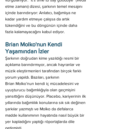
vurgulanıyor. "It's time to say goodbye" (Veda 
etme zamanı) dizesi, şarkının temel mesajını 
içinde barındırıyor: Anlatıcı, bağımlıya ne 
kadar yardım etmeye çalışsa da artık 
tükendiğini ve bu döngünün içinde daha 
fazla kalamayacağını kabul ediyor. 
Brian Molko'nun Kendi 
Yaşamından İzler
Şarkının doğrudan kime yazıldığı resmi bir 
açıklama barındırmıyor, ancak hayranlar ve 
müzik eleştirmenleri tarafından birçok farklı 
yorum yapıldı. Bazıları, şarkının 
Brian Molko’nun kendi iç mücadelesini ve 
uyuşturucu bağımlılığıyla olan geçmişini 
yansıttığını düşünüyor. Placebo, kariyerinin ilk 
yıllarında bağımlılık konularına sık sık değinen 
şarkılar yazmıştı ve Molko da defalarca 
madde kullanımının hayatında nasıl büyük bir 
yer kapladığını yaptığı röportajlarda dile 
getirmişti. 