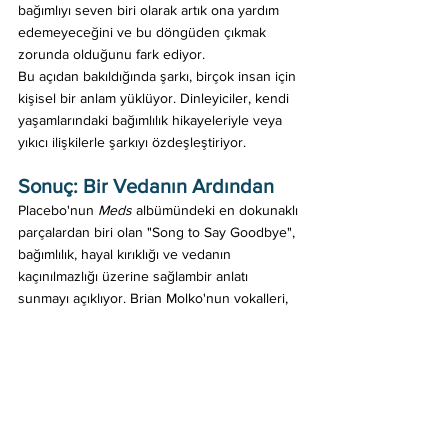
bağımlıyı seven biri olarak artık ona yardım 
edemeyeceğini ve bu döngüden çıkmak 
zorunda olduğunu fark ediyor. 
Bu açıdan bakıldığında şarkı, birçok insan için 
kişisel bir anlam yüklüyor. Dinleyiciler, kendi 
yaşamlarındaki bağımlılık hikayeleriyle veya 
yıkıcı ilişkilerle şarkıyı özdeşleştiriyor. 
Sonuç: Bir Vedanın Ardından
Placebo'nun 
Meds
 albümündeki en dokunaklı 
parçalardan biri olan "Song to Say Goodbye", 
bağımlılık, hayal kırıklığı ve vedanın 
kaçınılmazlığı üzerine sağlambir anlatı 
sunmayı açıklıyor. Brian Molko'nun vokalleri, 
sözlerin derin anlamıyla birleşerek dinleyiciye 
unutulmaz bir deneyim yaşatıyor. 
Bu şarkı, bağımlılıkla mücadele eden veya bir 
bağımlıyı geride bırakmak zorunda kalan 
herkesin içinde yankı uyandırabilecek türden 
bir eser. Placebo, "Song to Say Goodbye" ile 