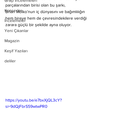
Grup İncelemeleri
parçalarından birisi olan bu şarkı, 
Konserler
Brian Molko’nun iç dünyasını ve bağımlılığın 
hem bireye hem de çevresindekilere verdiği 
İncelemeler
zarara güçlü bir şekilde ayna oluyor. 
Yeni Çıkanlar
Magazin
Keşif Yazıları
deliler
https://youtu.be/e7bxXjQL3cY?
si=9dQjFbrS59wtwPR0