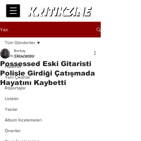
Yazı
Tüm Gönderiler
Berkay
Tüm Gönderiler
2 May 2025
Possessed Eski Gitaristi
Haberler
Polisle Girdiği Çatışmada
Yeni Çıkanlar
Hayatını Kaybetti
Röportajlar
Listeler
Yazılar
Albüm İncelemeleri
Öneriler