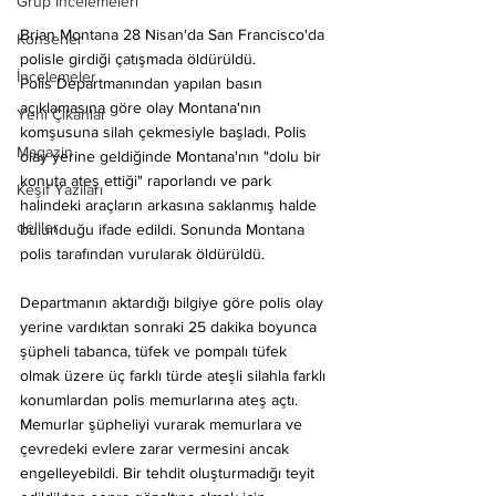
Grup İncelemeleri
Brian Montana 28 Nisan'da San Francisco'da 
Konserler
polisle girdiği çatışmada öldürüldü.
İncelemeler
Polis Departmanından yapılan basın 
açıklamasına göre olay Montana'nın 
Yeni Çıkanlar
komşusuna silah çekmesiyle başladı. Polis 
Magazin
olay yerine geldiğinde Montana'nın "dolu bir 
konuta ateş ettiği" raporlandı ve park 
Keşif Yazıları
halindeki araçların arkasına saklanmış halde 
deliler
bulunduğu ifade edildi. Sonunda Montana 
polis tarafından vurularak öldürüldü.
Departmanın aktardığı bilgiye göre polis olay 
yerine vardıktan sonraki 25 dakika boyunca 
şüpheli tabanca, tüfek ve pompalı tüfek 
olmak üzere üç farklı türde ateşli silahla farklı 
konumlardan polis memurlarına ateş açtı. 
Memurlar şüpheliyi vurarak memurlara ve 
çevredeki evlere zarar vermesini ancak 
engelleyebildi. Bir tehdit oluşturmadığı teyit 