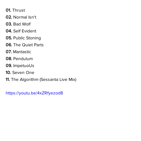
01. 
Thrust
02. 
Normal Isn't
03. 
Bad Wolf
04. 
Self Evident
05. 
Public Stoning
06.
 The Quiet Parts
07. 
Mantastic
08. 
Pendulum
09.
 ImpetuoUs
10. 
Seven One
11. 
The Algorithm (Sessanta Live Mix)
https://youtu.be/4xZRfyezod8