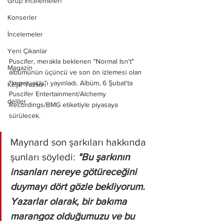
Grup İncelemeleri
Konserler
İncelemeler
Yeni Çıkanlar
Puscifer, merakla beklenen "Normal Isn't" 
Magazin
albümünün üçüncü ve son ön izlemesi olan 
"ImpetuoUs"ı yayınladı. Albüm, 6 Şubat'ta 
Keşif Yazıları
Puscifer Entertainment/Alchemy 
deliler
Recordings/BMG etiketiyle piyasaya 
sürülecek.
Maynard son şarkıları hakkında 
şunları söyledi: 
"Bu şarkının 
insanları nereye götüreceğini 
duymayı dört gözle bekliyorum. 
Yazarlar olarak, bir bakıma 
marangoz olduğumuzu ve bu 