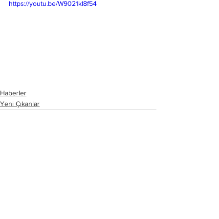
https://youtu.be/W9021kI8f54
Haberler
Yeni Çıkanlar
Hepsini Gör
Son Yazılar