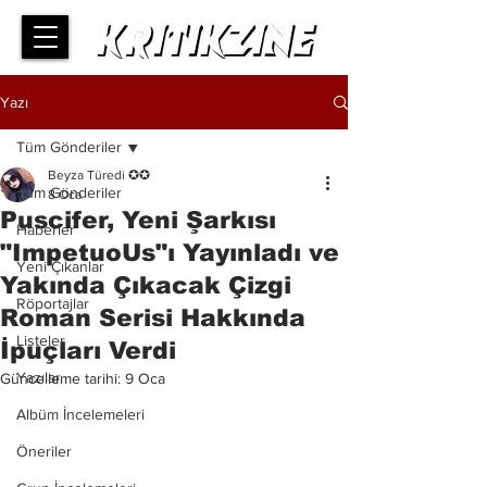
Yazı
Tüm Gönderiler
Beyza Türedi ✪✪
Tüm Gönderiler
8 Oca
Puscifer, Yeni Şarkısı
Haberler
"ImpetuoUs"ı Yayınladı ve
Yeni Çıkanlar
Yakında Çıkacak Çizgi
Röportajlar
Roman Serisi Hakkında
Listeler
İpuçları Verdi
Yazılar
Güncelleme tarihi:
9 Oca
Albüm İncelemeleri
Öneriler