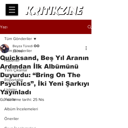
Yazı
Tüm Gönderiler
Beyza Türedi ✪✪
Tüm Gönderiler
25 Nis
Quicksand, Beş Yıl Aranın
Haberler
Ardından İlk Albümünü
Yeni Çıkanlar
Duyurdu: “Bring On The
Röportajlar
Psychics”, İki Yeni Şarkıyı
Listeler
Yayınladı
Yazılar
Güncelleme tarihi:
25 Nis
Albüm İncelemeleri
Öneriler