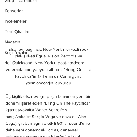
Grup İncelemeleri
Konserler
İncelemeler
Yeni Çıkanlar
Magazin
Efsanevi bağımsız New York merkezli rock 
Keşif Yazıları
plak şirketi Equal Vision Records ve 
Quicksand, New Yorklu post-hardcore 
deliler
veteranlarının yepyeni albümü "Bring On The 
Psychics"in 17 Temmuz Cuma günü 
yayınlanacağını duyurdu.
Üç kişilik efsanevi grup için tamamen yeni bir 
dönemi işaret eden "Bring On The Psychics" 
(gitarist/vokalist Walter Schreifels, 
basçı/vokalist Sergio Vega ve davulcu Alan 
Cage), grubun ağır ve etkili 90'lar sound'u ile 
daha yeni dönemdeki iddialı, deneysel 
çalışmaları arasında ses köprüsü görevi 