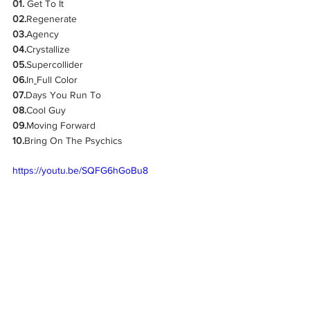
01. 
Get To It
02.
Regenerate
03.
Agency
04.
Crystallize
05.
Supercollider
06.
In
Full Color
07.
Days You Run To
08.
Cool Guy
09.
Moving Forward
10.
Bring On The Psychics
https://youtu.be/SQFG6hGoBu8
https://youtu.be/dOK23abIcU0?