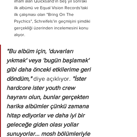
ilham alan Quicksand’in beş yıl sonraki 
ilk albümü ve Equal Vision Records'taki 
ilk çalışması olan "Bring On The 
Psychics", Schreifels'in geçmişini şimdiki 
gerçekliği üzerinden incelemesini konu 
alıyor.
"Bu albüm için, 'duvarları 
yıkmak' veya 'bugün başlamak' 
gibi daha önceki etkilerime geri 
döndüm," 
diye açıklıyor. 
"İster 
hardcore ister youth crew 
hayranı olun, bunlar gerçekten 
harika albümler çünkü zamana 
hitap ediyorlar ve daha iyi bir 
geleceğe giden olası yollar 
sunuyorlar... mosh bölümleriyle 