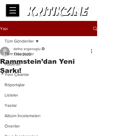
Yazı
Tüm Gönderiler
defne ergenoglu ✪
Tüm Gönderiler
7 Nis 2022
Rammstein’dan Yeni
Haberler
Şarkı!
Yeni Çıkanlar
Röportajlar
Listeler
Yazılar
Albüm İncelemeleri
Öneriler