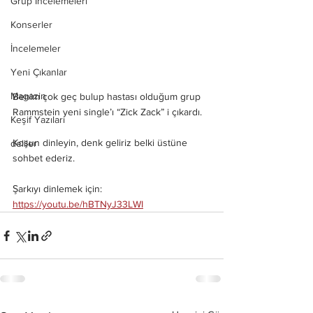
Grup İncelemeleri
Konserler
İncelemeler
Yeni Çıkanlar
Magazin
Benim çok geç bulup hastası olduğum grup 
Rammstein yeni single’ı “Zick Zack” i çıkardı. 
Keşif Yazıları
Koşun dinleyin, denk geliriz belki üstüne 
deliler
sohbet ederiz. 
Şarkıyı dinlemek için: 
https://youtu.be/hBTNyJ33LWI