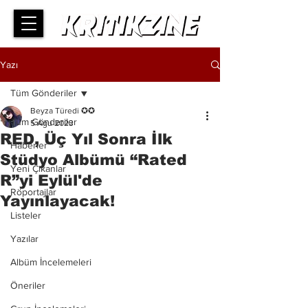
Yazı
Tüm Gönderiler
Beyza Türedi ✪✪
Tüm Gönderiler
5 Ağu 2023
RED, Üç Yıl Sonra İlk
Haberler
Stüdyo Albümü “Rated
Yeni Çıkanlar
R”yi Eylül'de
Röportajlar
Yayınlayacak!
Listeler
Yazılar
Albüm İncelemeleri
Öneriler