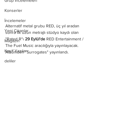
Grup İncelemeleri
Konserler
İncelemeler
Alternatif metal grubu RED, üç yıl aradan 
Yeni Çıkanlar
sonra ilk uzun metrajlı stüdyo kaydı olan 
"Rated R"ı 
29 Eylül'de
 RED Entertainment / 
Magazin
The Fuel Music aracılığıyla yayınlayacak. 
Keşif Yazıları
Albümden "Surrogates" yayınlandı.
deliler