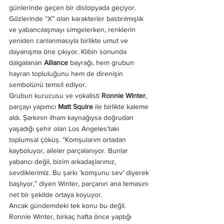
günlerinde geçen bir distopyada geçiyor. 
Gözlerinde “X” olan karakterler bastırılmışlık 
ve yabancılaşmayı simgelerken, renklerin 
yeniden canlanmasıyla birlikte umut ve 
dayanışma öne çıkıyor. Klibin sonunda 
dalgalanan 
Alliance
 bayrağı, hem grubun 
hayran topluluğunu hem de direnişin 
sembolünü temsil ediyor.
Grubun kurucusu ve vokalisti 
Ronnie Winter
, 
parçayı yapımcı 
Matt Squire
 ile birlikte kaleme 
aldı. Şarkının ilham kaynağıysa doğrudan 
yaşadığı şehir olan Los Angeles’taki 
toplumsal çöküş. “Komşularım ortadan 
kayboluyor, aileler parçalanıyor. Bunlar 
yabancı değil, bizim arkadaşlarımız, 
sevdiklerimiz. Bu şarkı ‘komşunu sev’ diyerek 
başlıyor,” diyen Winter, parçanın ana temasını 
net bir şekilde ortaya koyuyor.
Ancak gündemdeki tek konu bu değil. 
Ronnie Winter, birkaç hafta önce yaptığı 