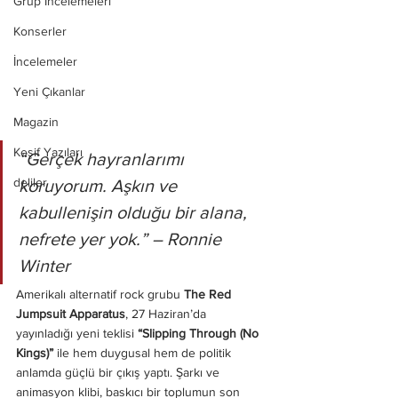
Grup İncelemeleri
Konserler
İncelemeler
Yeni Çıkanlar
Magazin
Keşif Yazıları
“Gerçek hayranlarımı 
deliler
koruyorum. Aşkın ve 
kabullenişin olduğu bir alana, 
nefrete yer yok.” – Ronnie 
Winter
Amerikalı alternatif rock grubu 
The Red 
Jumpsuit Apparatus
, 27 Haziran’da 
yayınladığı yeni teklisi 
“Slipping Through (No 
Kings)”
 ile hem duygusal hem de politik 
anlamda güçlü bir çıkış yaptı. Şarkı ve 
animasyon klibi, baskıcı bir toplumun son 