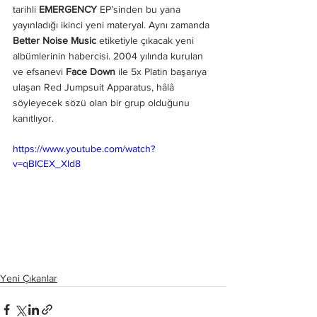
tarihli 
EMERGENCY
 EP’sinden bu yana 
yayınladığı ikinci yeni materyal. Aynı zamanda 
Better Noise Music
 etiketiyle çıkacak yeni 
albümlerinin habercisi. 2004 yılında kurulan 
ve efsanevi 
Face Down
 ile 5x Platin başarıya 
ulaşan Red Jumpsuit Apparatus, hâlâ 
söyleyecek sözü olan bir grup olduğunu 
kanıtlıyor.
https://www.youtube.com/watch?
v=qBICEX_Xld8
Yeni Çıkanlar