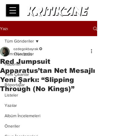
Yazı
Tüm Gönderiler
ozdegokbayrak ✪
Tüm Gönderiler
1 Tem 2025
Red Jumpsuit
Haberler
Apparatus’tan Net Mesajlı
Yeni Çıkanlar
Yeni Şarkı: “Slipping
Röportajlar
Through (No Kings)”
Listeler
Yazılar
Albüm İncelemeleri
Öneriler