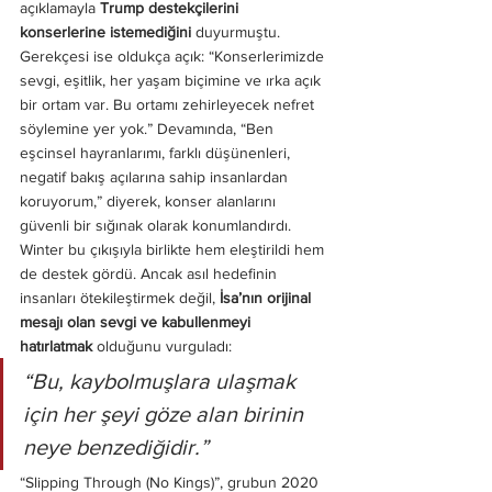
açıklamayla 
Trump destekçilerini 
konserlerine istemediğini
 duyurmuştu. 
Gerekçesi ise oldukça açık: “Konserlerimizde 
sevgi, eşitlik, her yaşam biçimine ve ırka açık 
bir ortam var. Bu ortamı zehirleyecek nefret 
söylemine yer yok.” Devamında, “Ben 
eşcinsel hayranlarımı, farklı düşünenleri, 
negatif bakış açılarına sahip insanlardan 
koruyorum,” diyerek, konser alanlarını 
güvenli bir sığınak olarak konumlandırdı.
Winter bu çıkışıyla birlikte hem eleştirildi hem 
de destek gördü. Ancak asıl hedefinin 
insanları ötekileştirmek değil, 
İsa’nın orijinal 
mesajı olan sevgi ve kabullenmeyi 
hatırlatmak
 olduğunu vurguladı:
“Bu, kaybolmuşlara ulaşmak 
için her şeyi göze alan birinin 
neye benzediğidir.”
“Slipping Through (No Kings)”, grubun 2020 