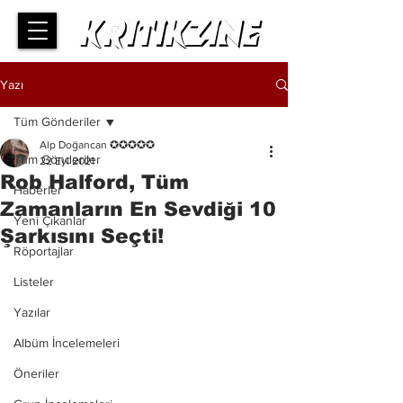
Yazı
Tüm Gönderiler
Alp Doğancan ✪✪✪✪✪
Tüm Gönderiler
22 Eyl 2021
Rob Halford, Tüm
Haberler
Zamanların En Sevdiği 10
Yeni Çıkanlar
Şarkısını Seçti!
Röportajlar
Listeler
Yazılar
Albüm İncelemeleri
Öneriler