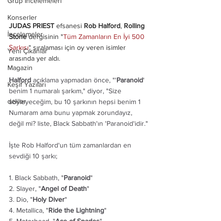
Grup İncelemeleri
Konserler
JUDAS PRIEST
 efsanesi 
Rob Halford
, 
Rolling 
İncelemeler
Stone
 dergisinin "
Tüm Zamanların En İyi 500 
Şarkısı
" sıralaması için oy veren isimler 
Yeni Çıkanlar
arasında yer aldı. 
Magazin
Halford
 açıklama yapmadan önce, "'
Paranoid
' 
Keşif Yazıları
benim 1 numaralı şarkım," diyor, "Size 
deliler
söyleyeceğim, bu 10 şarkının hepsi benim 1 
Numaram ama bunu yapmak zorundayız, 
değil mi? liste, Black Sabbath'ın 'Paranoid'idir."
İşte Rob Halford'un tüm zamanlardan en 
sevdiği 10 şarkı;
1. Black Sabbath, "
Paranoid
"
2. Slayer, "
Angel of Death
"
3. Dio, "
Holy Diver
"
4. Metallica, "
Ride the Lightning
"
5. Motorhead, "
Ace of Spades
"