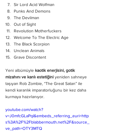
Sir Lord Acid Wolfman
Punks And Demons
The Devilman
Out of Sight
Revolution Motherfuckers
Welcome To The Electric Age
The Black Scorpion
Unclean Animals
Grave Discontent
Yeni albümüyle 
kaotik enerjisini, gotik 
mizahını ve kanlı estetiğini
 yeniden sahneye 
taşıyan Rob Zombie, “The Great Satan” ile 
kendi karanlık imparatorluğunu bir kez daha 
kurmaya hazırlanıyor.
youtube.com/watch?
v=J0mfcGLaPqI&embeds_referring_euri=http
s%3A%2F%2Fblabbermouth.net%2F&source_
ve_path=OTY3MTQ