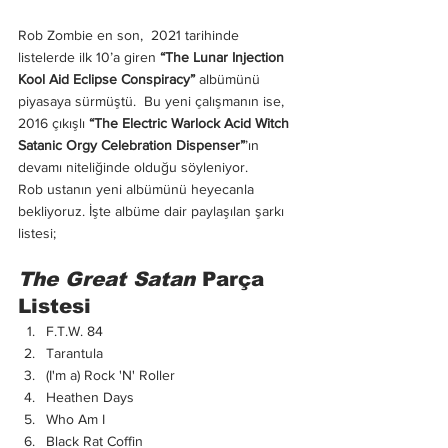
Rob Zombie en son,  2021 tarihinde 
listelerde ilk 10’a giren 
“The Lunar Injection 
Kool Aid Eclipse Conspiracy”
 albümünü 
piyasaya sürmüştü.  Bu yeni çalışmanın ise, 
2016 çıkışlı 
“The Electric Warlock Acid Witch 
Satanic Orgy Celebration Dispenser”
’ın 
devamı niteliğinde olduğu söyleniyor. 
Rob ustanın yeni albümünü heyecanla 
bekliyoruz. İşte albüme dair paylaşılan şarkı 
listesi;
The Great Satan
 Parça 
Listesi
F.T.W. 84
Tarantula
(I'm a) Rock 'N' Roller
Heathen Days
Who Am I
Black Rat Coffin