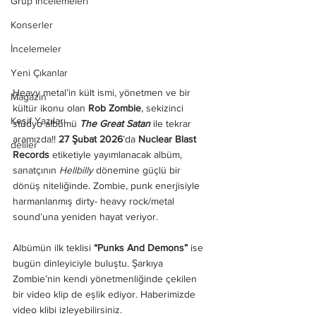
Grup İncelemeleri
Konserler
İncelemeler
Yeni Çıkanlar
Heavy metal’in kült ismi, yönetmen ve bir 
Magazin
kültür ikonu olan 
Rob Zombie
, sekizinci 
Keşif Yazıları
stüdyo albümü 
The Great Satan
 ile tekrar 
aramızda!! 
27 Şubat 2026
’da 
Nuclear Blast 
deliler
Records
 etiketiyle yayımlanacak albüm, 
sanatçının 
Hellbilly
 dönemine güçlü bir 
dönüş niteliğinde. Zombie, punk enerjisiyle 
harmanlanmış dirty- heavy rock/metal 
sound’una yeniden hayat veriyor.
Albümün ilk teklisi 
“Punks And Demons”
 ise 
bugün dinleyiciyle buluştu. Şarkıya 
Zombie’nin kendi yönetmenliğinde çekilen 
bir video klip de eşlik ediyor. Haberimizde 
video klibi izleyebilirsiniz. 