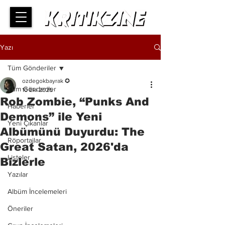
Yazı
Tüm Gönderiler
ozdegokbayrak ✪
Tüm Gönderiler
10 Eki 2025
Rob Zombie, “Punks And
Haberler
Demons” ile Yeni
Yeni Çıkanlar
Albümünü Duyurdu: The
Röportajlar
Great Satan, 2026'da
Listeler
Bizlerle
Yazılar
Albüm İncelemeleri
Öneriler