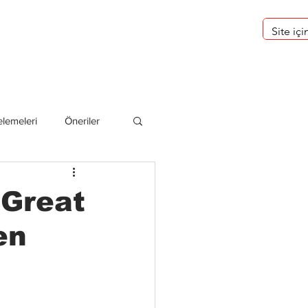
eri
Hakkımızda
lemeleri
Öneriler
deliler
 Great
en