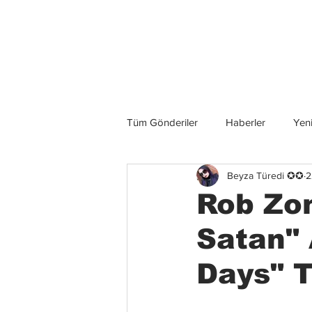
Son Haberler
Tüm Gönderiler
Haberler
Yeni
Beyza Türedi ✪✪
2
Grup İncelemeleri
Konserler
Rob Zo
Satan"
Days" T