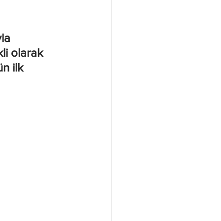
la 
i olarak 
n ilk 