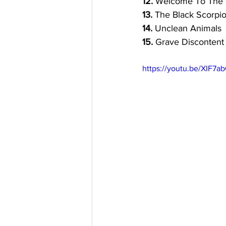
12. 
Welcome To The E
13.
 The Black Scorpi
14.
 Unclean Animals
15.
 Grave Discontent
https://youtu.be/XIF7a