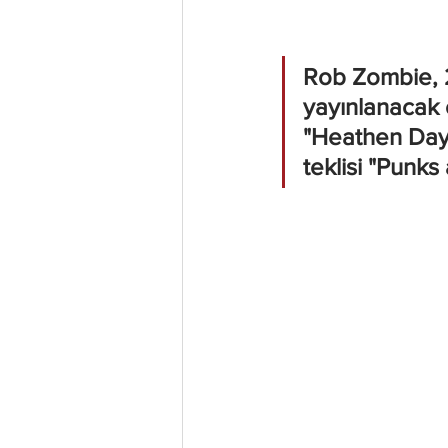
Rob Zombie, 2
yayınlanacak 
"Heathen Days"
teklisi "Punk