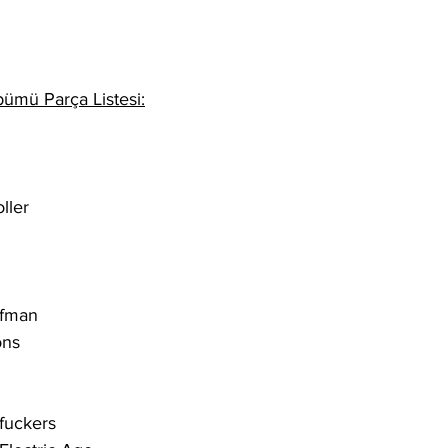
bümü Parça Listesi:
oller
lfman
ons
fuckers