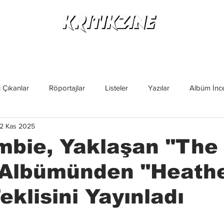
Yeni Çıkanlar
Röportajlar
Listeler
Albüm Kritikl
 Çıkanlar
Röportajlar
Listeler
Yazılar
Albüm İnce
2 Kas 2025
İncelemeler
Yeni Çıkanlar
Magazin
Keşif Yazıları
mbie, Yaklaşan "The
 Albümünden "Heath
eklisini Yayınladı