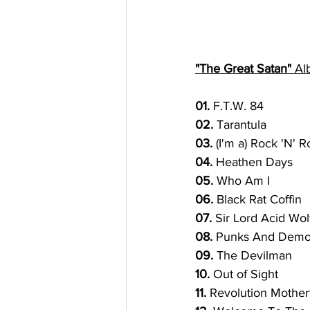
"The Great Satan"
 Al
01. 
F.T.W. 84
02. 
Tarantula
03.
 (I'm a) Rock 'N' R
04.
 Heathen Days
05.
 Who Am I
06. 
Black Rat Coffin
07.
 Sir Lord Acid Wo
08. 
Punks And Dem
09.
 The Devilman
10. 
Out of Sight
11. 
Revolution Mother