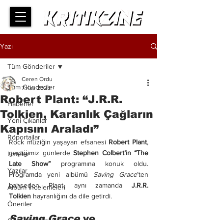
Yazı
Tüm Gönderiler
Ceren Ordu
Tüm Gönderiler
7 Kas 2025
Robert Plant: “J.R.R.
Haberler
Tolkien, Karanlık Çağların
Yeni Çıkanlar
Kapısını Araladı”
Röportajlar
Rock müziğin yaşayan efsanesi 
Robert Plant
, 
geçtiğimiz günlerde 
Stephen Colbert’in “The 
Listeler
Late Show”
 programına konuk oldu. 
Yazılar
Programda yeni albümü 
Saving Grace
’ten 
bahseden Plant, aynı zamanda 
J.R.R. 
Albüm İncelemeleri
Tolkien
 hayranlığını da dile getirdi.
Öneriler
Saving Grace
 ve 