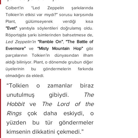
Colbert’in “Led Zeppelin şarkılarında 
Tolkien’in etkisi var mıydı?” sorusu karşısında 
Plant, gülümseyerek verdiği kısa 
“Evet”
 yanıtıyla söylentileri doğrulamış oldu. 
Röportajda şarkı isimlerinden bahsetmese de, 
Led Zeppelin’in 
“Ramble On”
, 
“The Battle of 
Evermore”
 ve 
“Misty Mountain Hop”
 gibi 
parçalarının Tolkien’in dünyasından ilham 
aldığı biliniyor. Plant, o dönemde grubun diğer 
üyelerinin bu göndermelerin farkında 
olmadığını da ekledi.
“Tolkien o zamanlar biraz 
unutulmuş gibiydi. 
The 
Hobbit
 ve 
The Lord of the 
Rings
 çok daha eskiydi, o 
yüzden bu tür göndermeler 
kimsenin dikkatini çekmedi.”