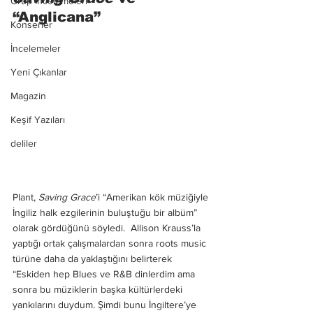
Grup İncelemeleri
“Anglicana”
Konserler
İncelemeler
Yeni Çıkanlar
Magazin
Keşif Yazıları
deliler
Plant, 
Saving Grace
’i “Amerikan kök müziğiyle 
İngiliz halk ezgilerinin buluştuğu bir albüm” 
olarak gördüğünü söyledi.
 Allison Krauss’la 
yaptığı ortak çalışmalardan sonra roots music 
türüne daha da yaklaştığını belirterek 
“Eskiden hep Blues ve R&B dinlerdim ama 
sonra bu müziklerin başka kültürlerdeki 
yankılarını duydum. Şimdi bunu İngiltere’ye 