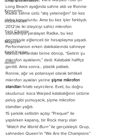
Grup İncelemeleri
Long Beach ayağında sahne aldı ve Ronnie 
Konserler
Radke sahne üstü “atış yeteneğini” bir kez 
daha konuşturdu. Ama bu kez işler farklıydı.
İncelemeler
2012’de iki izleyiciyi sahici mikrofon 
Yeni Çıkanlar
standlarıyla yaralayan Radke, bu kez 
geçmişiyle eğlenceli bir hesaplaşma yaşadı. 
Magazin
Performansın erken dakikalarında sahneye 
Keşif Yazıları
döndü, kenardaki birine dönüp, “Getirin şu 
mikrofon ayaklarını,” dedi. Kalabalık hafifçe 
deliler
gerildi. Ama sonra... plastik patladı.
Ronnie, ağır ve potansiyel olarak tehlikeli 
mikrofon ayakları yerine 
şişme mikrofon 
standları
 fırlattı seyircilere. Evet, bu doğru 
okudunuz: koca Warped kalabalığının üstüne 
peluş gibi yumuşacık, şişme mikrofon 
standları yağdı.
15 şarkılık setlistin açılışı "Prequel" ile 
yapılırken kapanış, bir Rock marşı olan 
“Watch the World Burn”
 ile gerçekleşti. Grup, 
sahneden Queen’in “We Are the Champions” 