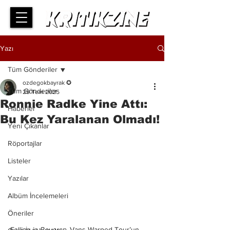
Yazı
Tüm Gönderiler
ozdegokbayrak ✪
Tüm Gönderiler
29 Tem 2025
Ronnie Radke Yine Attı:
Haberler
Bu Kez Yaralanan Olmadı!
Yeni Çıkanlar
Röportajlar
Listeler
Yazılar
Albüm İncelemeleri
Öneriler
Falling in Reverse
, Vans Warped Tour’un 