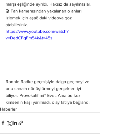
marşı eşliğinde ayrıldı. Haksız da sayılmazlar.
🎬 Fan kamerasından yakalanan o anları 
izlemek için aşağıdaki videoya göz 
atabilirsiniz.
https://www.youtube.com/watch?
v=DedCFgFm54k&t=45s
Ronnie Radke geçmişiyle dalga geçmeyi ve 
onu sanata dönüştürmeyi gerçekten iyi 
biliyor. Provokatif mi? Evet. Ama bu kez 
kimsenin kaşı yarılmadı, olay tatlıya bağlandı.
Haberler