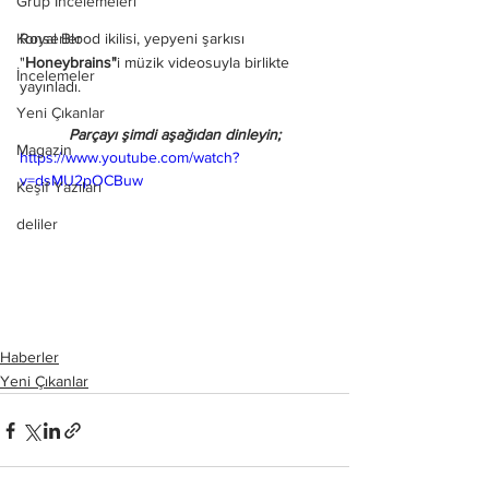
Grup İncelemeleri
Konserler
Royal Blood ikilisi, yepyeni şarkısı 
"
Honeybrains"
i müzik videosuyla birlikte 
İncelemeler
yayınladı.
Yeni Çıkanlar
Parçayı şimdi aşağıdan dinleyin;
Magazin
https://www.youtube.com/watch?
v=dsMU2pOCBuw
Keşif Yazıları
deliler
Haberler
Yeni Çıkanlar