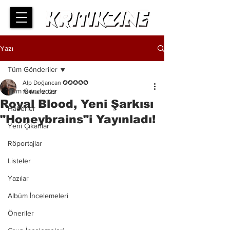
Yazı
Tüm Gönderiler
Alp Doğancan ✪✪✪✪✪
Tüm Gönderiler
18 Mar 2022
Royal Blood, Yeni Şarkısı
Haberler
"Honeybrains"i Yayınladı!
Yeni Çıkanlar
Röportajlar
Listeler
Yazılar
Albüm İncelemeleri
Öneriler