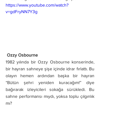
https://www.youtube.com/watch?
v=gdFryNN7Y3g
 Ozzy Osbourne
1982 yılında bir Ozzy Osbourne konserinde, 
bir hayran sahneye şişe içinde idrar fırlattı. Bu 
olayın hemen ardından başka bir hayran 
“Bütün şehri yeniden kuracağım!” diye 
bağırarak izleyicileri sokağa sürükledi. Bu 
sahne performansı mıydı, yoksa toplu çılgınlık 
mı?