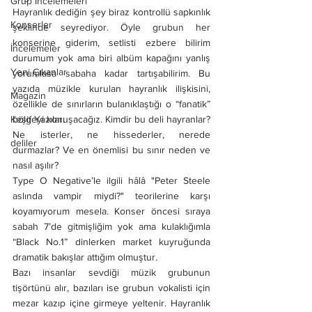
Grup İncelemeleri
Hayranlık dediğin şey biraz kontrollü sapkınlık 
Konserler
şeklinde seyrediyor. Öyle grubun her 
konserine giderim, setlisti ezbere bilirim 
İncelemeler
durumum yok ama biri albüm kapağını yanlış 
Yeni Çıkanlar
yorumlasa sabaha kadar tartışabilirim. Bu 
yazıda müzikle kurulan hayranlık ilişkisini, 
Magazin
özellikle de sınırların bulanıklaştığı o “fanatik” 
Keşif Yazıları
bölgeyi konuşacağız. Kimdir bu deli hayranlar? 
Ne isterler, ne hissederler, nerede 
deliler
durmazlar? Ve en önemlisi bu sınır neden ve 
nasıl aşılır?
Type O Negative’le ilgili hâlâ "Peter Steele 
aslında vampir miydi?" teorilerine karşı 
koyamıyorum mesela. Konser öncesi sıraya 
sabah 7’de gitmişliğim yok ama kulaklığımla 
“Black No.1” dinlerken market kuyruğunda 
dramatik bakışlar attığım olmuştur.
Bazı insanlar sevdiği müzik grubunun 
tişörtünü alır, bazıları ise grubun vokalisti için 
mezar kazıp içine girmeye yeltenir. Hayranlık 