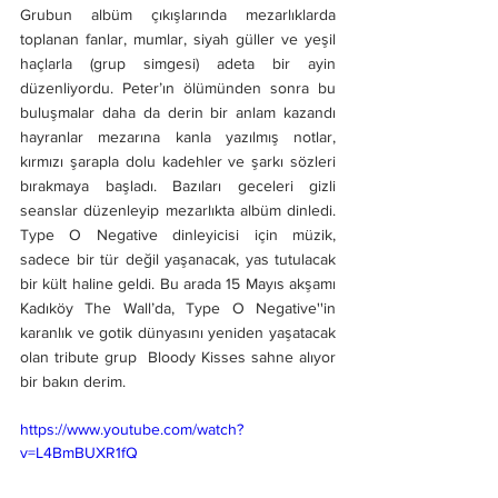
Grubun albüm çıkışlarında mezarlıklarda 
toplanan fanlar, mumlar, siyah güller ve yeşil 
haçlarla (grup simgesi) adeta bir ayin 
düzenliyordu. Peter’ın ölümünden sonra bu 
buluşmalar daha da derin bir anlam kazandı 
hayranlar mezarına kanla yazılmış notlar, 
kırmızı şarapla dolu kadehler ve şarkı sözleri 
bırakmaya başladı. Bazıları geceleri gizli 
seanslar düzenleyip mezarlıkta albüm dinledi. 
Type O Negative dinleyicisi için müzik, 
sadece bir tür değil yaşanacak, yas tutulacak 
bir kült haline geldi. Bu arada 15 Mayıs akşamı 
Kadıköy The Wall’da, Type O Negative''in 
karanlık ve gotik dünyasını yeniden yaşatacak 
olan tribute grup  Bloody Kisses sahne alıyor 
bir bakın derim.
https://www.youtube.com/watch?
v=L4BmBUXR1fQ