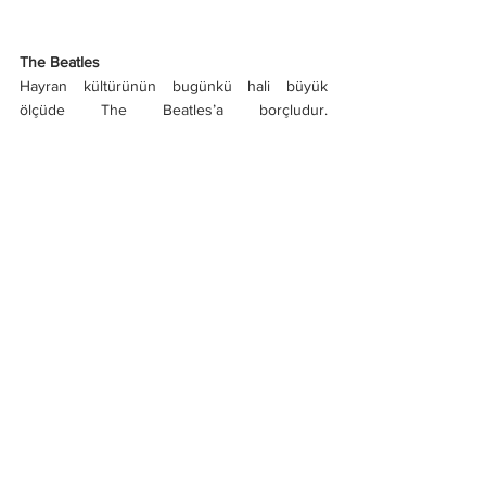
The Beatles
Hayran kültürünün bugünkü hali büyük 
ölçüde The Beatles’a borçludur. 
“Beatlemania” terimi, grubun konser 
videolarındaki çılgın atmosferi ve hayran 
kitlesinin histerik tepkilerini tanımlamak için 
ortaya çıkmıştır.
https://www.youtube.com/watch?
v=z8qVDxLfqls&t=1s
Sonuçta hayranlık, hepimizin içindeki o 
boşlukla konuşan tek şey belki de. Kimimiz 
gecenin üçünde eski bir konser kaydına 