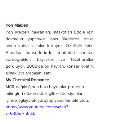
Iron Maiden
Iron Maiden hayranları, maskotları Eddie için 
dövmeler yaptırıyor; bazı ülkelerde onun 
adına kutsal alanlar kuruyor. Özellikle Latin 
Amerika konserlerinde, tribünleri andıran 
koreografiler, bayraklar ve tezahüratlar 
görülüyor. 2009’da bir hayran, konser biletini 
almak için arabasını sattı.
My Chemical Romance
MCR dağıldığında bazı hayranlar protesto 
mitingleri düzenledi. İngiltere'de siyahlar 
içinde ağlayarak yürüyüş yapanlar bile oldu.
https://www.youtube.com/watch?
v=6RbteHntnLk