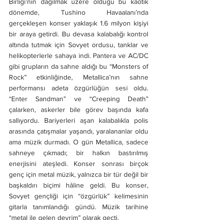
Birliği’nin dağılmak üzere olduğu bu kaotik 
dönemde, Tushino Havaalanı’nda 
gerçekleşen konser yaklaşık 1.6 milyon kişiyi 
bir araya getirdi. Bu devasa kalabalığı kontrol 
altında tutmak için Sovyet ordusu, tanklar ve 
helikopterlerle sahaya indi. Pantera ve AC/DC 
gibi grupların da sahne aldığı bu “Monsters of 
Rock” etkinliğinde, Metallica’nın sahne 
performansı adeta özgürlüğün sesi oldu. 
“Enter Sandman” ve “Creeping Death” 
çalarken, askerler bile görev başında kafa 
sallıyordu. Bariyerleri aşan kalabalıkla polis 
arasında çatışmalar yaşandı, yaralananlar oldu 
ama müzik durmadı. O gün Metallica, sadece 
sahneye çıkmadı; bir halkın bastırılmış 
enerjisini ateşledi. Konser sonrası birçok 
genç için metal müzik, yalnızca bir tür değil bir 
başkaldırı biçimi hâline geldi. Bu konser, 
Sovyet gençliği için “özgürlük” kelimesinin 
gitarla tanımlandığı gündü. Müzik tarihine 
“metal ile gelen devrim” olarak geçti.