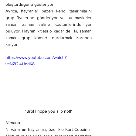
oluşturduğunu gösteriyor.
Ayrıca, hayranlar bazen kendi tasarımlarını 
grup üyelerine gönderiyor ve bu maskeler 
zaman zaman sahne kostümlerinde yer 
buluyor. Hayran kitlesi o kadar deli ki, zaman 
zaman grup konseri durdurmak zorunda 
kalıyor.
https://www.youtube.com/watch?
v=NZi2l4UodK8
"Bro! I hope you slip not!"
Nirvana
Nirvana'nın hayranları, özellikle Kurt Cobain’in 
ölümünün ardından onun etkisinden derinden 