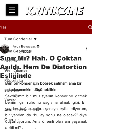
Yazı
Tüm Gönderiler
Ayça Beyazsac ✪
Tüm Gönderiler
4 May 2025
Sınır Mı? Hah. O Çoktan
Haberler
Aşıldı. Hem De Distortion
Yeni Çıkanlar
Eşliğinde
Röportajlar
Ben bir konser için böbrek satmam ama bir 
arkadaşımınkini düşünebilirim
.
Listeler
Sevdiğimiz bir müzisyenin konserine gitmek 
Yazılar
benim için ruhumu sağlama almak gibi. Bir 
yandan bağıra çağıra şarkıya eşlik ediyorum, 
Albüm İncelemeleri
bir yandan da “bu ay sonu ne olacak?” diye 
Öneriler
düşünüyorum. Ama önemli olan anı yaşamak 
değil mi?