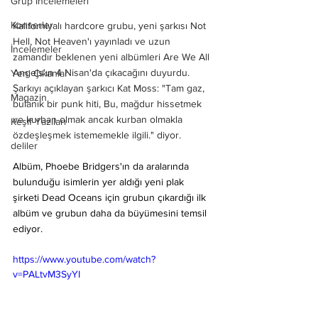
Grup İncelemeleri
Konserler
Kaliforniyalı hardcore grubu, yeni şarkısı Not 
Hell, Not Heaven'ı yayınladı ve uzun 
İncelemeler
zamandır beklenen yeni albümleri Are We All 
Angels'ın 4 Nisan'da çıkacağını duyurdu.
Yeni Çıkanlar
Şarkıyı açıklayan şarkıcı Kat Moss: "Tam gaz, 
Magazin
bulanık bir punk hiti, Bu, mağdur hissetmek 
ve kurban olmak ancak kurban olmakla 
Keşif Yazıları
özdeşleşmek istememekle ilgili." diyor.
deliler
Albüm, Phoebe Bridgers'ın da aralarında 
bulunduğu isimlerin yer aldığı yeni plak 
şirketi Dead Oceans için grubun çıkardığı ilk 
albüm ve grubun daha da büyümesini temsil 
ediyor.
https://www.youtube.com/watch?
v=PALtvM3SyYI