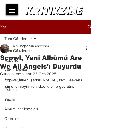
Yazı
Tüm Gönderiler
Alp Doğancan ✪✪✪✪✪
Tüm Gönderiler
22 Oca 2025
Scowl, Yeni Albümü Are
Haberler
We All Angels'ı Duyurdu
Yeni Çıkanlar
Güncelleme tarihi:
23 Oca 2025
Röportajlar
Scowl'un yeni şarkısı Not Hell, Not Heaven'i 
şimdi dinleyin ve video klibine göz atın.
Listeler
Yazılar
Albüm İncelemeleri
Öneriler