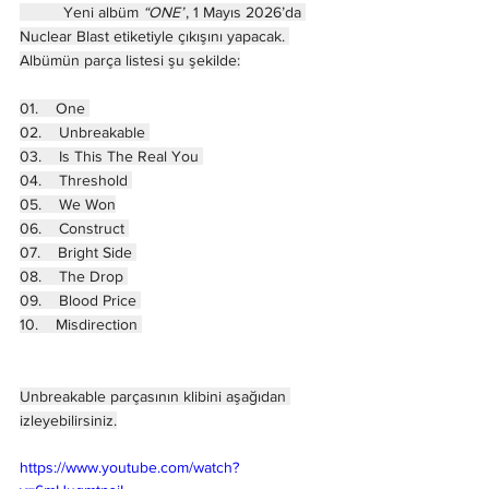
	Yeni albüm 
“ONE”
, 1 Mayıs 2026’da 
Nuclear Blast etiketiyle çıkışını yapacak. 
Albümün parça listesi şu şekilde:
01.    One 
02.    Unbreakable 
03.    Is This The Real You 
04.    Threshold 
05.    We Won
06.    Construct 
07.    Bright Side 
08.    The Drop 
09.    Blood Price 
10.    Misdirection 
Unbreakable parçasının klibini aşağıdan 
izleyebilirsiniz.
https://www.youtube.com/watch?