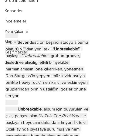
Grup İncelemeleri
Konserler
İncelemeler
Yeni Çıkanlar
Magazin
	Sevendust, on beşinci stüdyo albümü 
olan “ONE”dan yeni tekli 
“Unbreakable”
’ı 
Keşif Yazıları
paylaştı. 
"Unbreakable"
, grubun groove, 
deliler
melodi ve akıcılığı etkili bir şekilde 
harmanlamasını öne çıkarırken, yönetmen 
Dan Sturgess’in yepyeni müzik videosuyla 
birlikte heavy rock’ın en kalıcı ve eskimeyen 
gruplarından birinin ustalığını gözler önüne 
seriyor.
Unbreakable
, albüm için duyurulan ve 
çıkış parçası olan 
"Is This The Real You"
 ile 
başlayan heyecanı daha da artırıyor. İlk tekli 
Ocak ayında piyasaya sürülmüş ve hem 
hayranlardan hem de eleştirmenlerden 