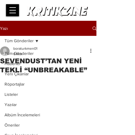
Yazı
Tüm Gönderiler
boraturkmen01
Tüm Gönderiler
6 Mar
SEVENDUST’TAN YENİ
Haberler
TEKLİ “UNBREAKABLE”
Yeni Çıkanlar
Röportajlar
Listeler
Yazılar
Albüm İncelemeleri
Öneriler