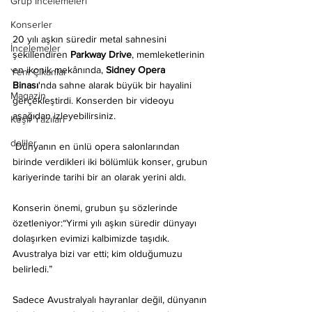
Grup İncelemeleri
Konserler
20 yılı aşkın süredir metal sahnesini 
İncelemeler
şekillendiren 
Parkway Drive
, memleketlerinin 
en ikonik mekânında, 
Sidney Opera 
Yeni Çıkanlar
Binası
'nda sahne alarak büyük bir hayalini 
Magazin
gerçekleştirdi. Konserden bir videoyu 
aşağıdan izleyebilirsiniz.
Keşif Yazıları
deliler
 Dünyanın en ünlü opera salonlarından 
birinde verdikleri iki bölümlük konser, grubun 
kariyerinde tarihi bir an olarak yerini aldı.
Konserin önemi, grubun şu sözlerinde 
özetleniyor:“Yirmi yılı aşkın süredir dünyayı 
dolaşırken evimizi kalbimizde taşıdık. 
Avustralya bizi var etti; kim olduğumuzu 
belirledi.”
Sadece Avustralyalı hayranlar değil, dünyanın 