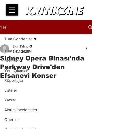
Yazı
Tüm Gönderiler
Ekin Kılınç ✪
Tüm Gönderiler
3 Eyl 2025
Sidney Opera Binası'nda
Haberler
Parkway Drive'den
Yeni Çıkanlar
Efsanevi Konser
Röportajlar
Listeler
Yazılar
Albüm İncelemeleri
Öneriler