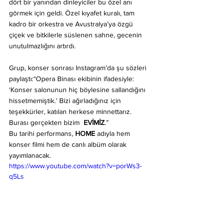
dört bir yanından dinleyiciler bu özel anı 
görmek için geldi. Özel kıyafet kuralı, tam 
kadro bir orkestra ve Avustralya’ya özgü 
çiçek ve bitkilerle süslenen sahne, gecenin 
unutulmazlığını artırdı.
Grup, konser sonrası Instagram’da şu sözleri 
paylaştı:“Opera Binası ekibinin ifadesiyle: 
‘Konser salonunun hiç böylesine sallandığını 
hissetmemiştik.’ Bizi ağırladığınız için 
teşekkürler, katılan herkese minnettarız. 
Burası gerçekten bizim  
EVİMİZ
.”
Bu tarihi performans, 
HOME
 adıyla hem 
konser filmi hem de canlı albüm olarak 
yayımlanacak.
https://www.youtube.com/watch?v=porWs3-
q5Ls