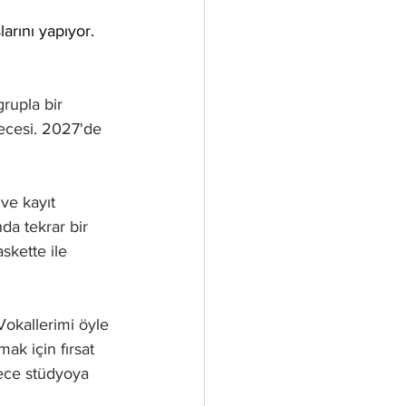
rını yapıyor. 
rupla bir 
gecesi. 2027'de 
ve kayıt 
a tekrar bir 
skette ile 
Vokallerimi öyle 
k için fırsat 
dece stüdyoya 