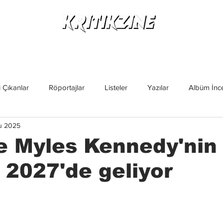
Yeni Çıkanlar
Röportajlar
Listeler
Albüm Kritikl
 Çıkanlar
Röportajlar
Listeler
Yazılar
Albüm İnce
u 2025
İncelemeler
Yeni Çıkanlar
Magazin
Keşif Yazıları
e Myles Kennedy'nin
2027'de geliyor