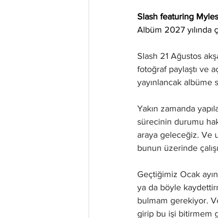
Slash featuring Myle
Albüm 2027 yılında ç
Slash 21 Ağustos akş
fotoğraf paylaştı ve 
yayınlancak albüme s
Yakın zamanda yapılan
sürecinin durumu hak
araya geleceğiz. Ve uz
bunun üzerinde çalışı
Geçtiğimiz Ocak ayın
ya da böyle kaydettir
bulmam gerekiyor. Vok
girip bu işi bitirmem 