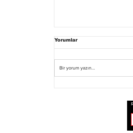
Yorumlar
Bir yorum yazın...
Xandria’dan Yeni Albüm
ve Video: “Eclipse”
Yayında
R