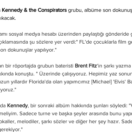
s Kennedy & the Conspirators
 grubu, albüme son dokunuşla
ıkacak.
amı sosyal medya hesabı üzerinden paylaştığı gönderide g
açıklamasında şu sözlere yer verdi:" FL'de çocuklarla film 
on dokunuşlar yapılıyor."
 bir röportajda grubun bateristi 
Brent Fitz
'in şarkı yazma 
kında konuştu. " Üzerinde çalışıyoruz. Hepimiz yaz sonund
un yıllardır Florida'da olan yapımcımız [Michael] 'Elvis' Ba
yoruz."
da 
Kennedy
, bir sonraki albüm hakkında şunları söyledi: "
meliyim. Sadece turne ve başka şeyler arasında bunu yapma
aller, melodiler, şarkı sözler ve diğer her şey hazır. Sa
gerekiyor."