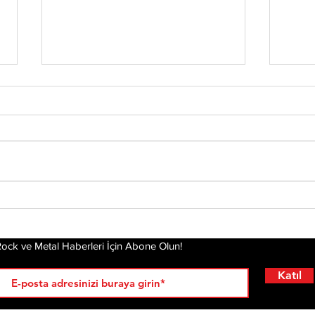
Tony Iommi'den Yeni
Mis
Solo Albüm: From The
Alb
Dark
Pla
Gel
ock ve Metal Haberleri İçin Abone Olun!
Katıl