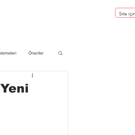
eri
Hakkımızda
lemeleri
Öneriler
deliler
 Yeni