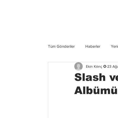
Son Haberler
Tüm Gönderiler
Haberler
Yeni
Ekin Kılınç ✪
23 Ağ
Grup İncelemeleri
Konserler
Slash v
Albümü 