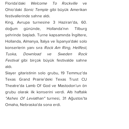
Florida’daki 
Welcome To Rockville
 ve 
Ohio’daki 
Sonic Temple
 gibi büyük Amerikan 
festivallerinde sahne aldı.
King, Avrupa turnesine 3 Haziran’da, 60. 
doğum gününde, Hollanda’nın Tilburg 
şehrinde başladı. Turne kapsamında İngiltere, 
Hollanda, Almanya, İtalya ve İspanya’daki solo 
konserlerin yanı sıra 
Rock Am Ring, Hellfest, 
Tuska, Download ve Sweden Rock 
Festival
 gibi birçok büyük festivalde sahne 
aldı.
Slayer gitaristinin solo grubu, 19 Temmuz’da 
Texas Grand Prairie’deki Texas Trust CU 
Theatre’da Lamb Of God ve Mastodon’un ön 
grubu olarak ilk konserini verdi. Altı haftalık 
"Ashes Of Leviathan"
 turnesi, 31 Ağustos’ta 
Omaha, Nebraska’da sona erdi.
https://www.youtube.com/watch?
v=nv0cO4ew-TE