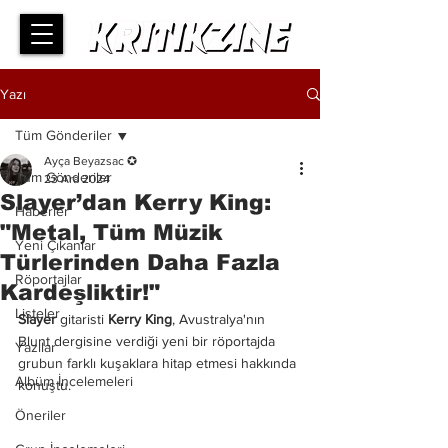
Yazı
Tüm Gönderiler
Ayça Beyazsac ✪
Tüm Gönderiler
23 Ara 2024
Slayer’dan Kerry King:
Haberler
"Metal, Tüm Müzik
Yeni Çıkanlar
Türlerinden Daha Fazla
Röportajlar
Kardeşliktir!"
Listeler
Slayer 
gitaristi 
Kerry King
, Avustralya'nın 
Blunt dergisine verdiği yeni bir röportajda 
Yazılar
grubun farklı kuşaklara hitap etmesi hakkında 
Albüm İncelemeleri
konuştu.
Öneriler