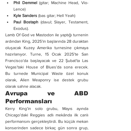
Phil Demmel
 (gitar; Machine Head, Vio-
Lence)
Kyle Sanders
 (bas gitar; Hell Yeah)
Paul Bostaph
 (davul; Slayer, Testament, 
Exodus).
Lamb Of God ve Mastodon ile yaptığı turnenin 
ardından King, 2025’in başlarında 28 duraktan 
oluşacak Kuzey Amerika turnesine çıkmaya 
hazırlanıyor. Turne, 15 Ocak 2025’te San 
Francisco’da başlayacak ve 22 Şubat’ta Las 
Vegas’taki House of Blues’da sona erecek. 
Bu turnede Municipal Waste özel konuk 
olarak, Alien Weaponry ise destek grubu 
olarak sahne alacak.
Avrupa ve ABD 
Performansları
Kerry King’in solo grubu, Mayıs ayında 
Chicago’daki Reggies adlı mekânda ilk canlı 
performansını gerçekleştirdi. Bu küçük mekan 
konserinden sadece birkaç gün sonra grup, 