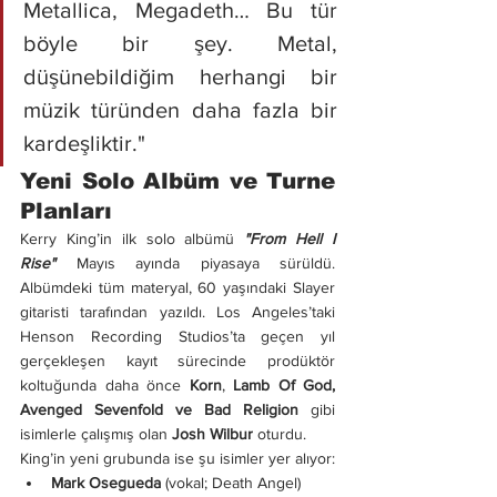
Metallica, Megadeth… Bu tür 
böyle bir şey. Metal, 
düşünebildiğim herhangi bir 
müzik türünden daha fazla bir 
kardeşliktir."
Yeni Solo Albüm ve Turne 
Planları
Kerry King’in ilk solo albümü 
"From Hell I 
Rise"
 Mayıs ayında piyasaya sürüldü. 
Albümdeki tüm materyal, 60 yaşındaki Slayer 
gitaristi tarafından yazıldı. Los Angeles’taki 
Henson Recording Studios’ta geçen yıl 
gerçekleşen kayıt sürecinde prodüktör 
koltuğunda daha önce 
Korn
, 
Lamb Of God, 
Avenged Sevenfold ve Bad Religion
 gibi 
isimlerle çalışmış olan 
Josh Wilbur
 oturdu.
King’in yeni grubunda ise şu isimler yer alıyor:
Mark Osegueda
 (vokal; Death Angel)