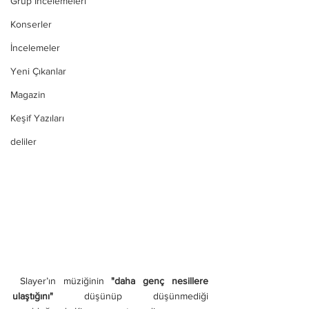
Grup İncelemeleri
Konserler
İncelemeler
Yeni Çıkanlar
Magazin
Keşif Yazıları
deliler
 Slayer’ın müziğinin 
"daha genç nesillere 
ulaştığını"
 düşünüp düşünmediği 