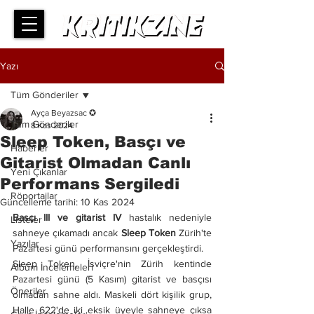
Yazı
Tüm Gönderiler
Ayça Beyazsac ✪
Tüm Gönderiler
8 Kas 2024
Sleep Token, Basçı ve
Haberler
Gitarist Olmadan Canlı
Yeni Çıkanlar
Performans Sergiledi
Röportajlar
Güncelleme tarihi:
10 Kas 2024
Basçı III ve gitarist IV 
hastalık nedeniyle 
Listeler
sahneye çıkamadı ancak 
Sleep Token
 Zürih'te 
Yazılar
Pazartesi günü performansını gerçekleştirdi.
Sleep Token, İsviçre'nin Zürih kentinde 
Albüm İncelemeleri
Pazartesi günü (5 Kasım) gitarist ve basçısı 
Öneriler
olmadan sahne aldı. Maskeli dört kişilik grup, 
Halle 622'de iki eksik üyeyle sahneye çıksa 