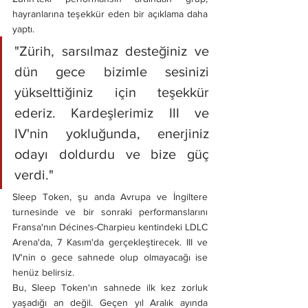
hayranlarına teşekkür eden bir açıklama daha 
yaptı. 
"Zürih, sarsılmaz desteğiniz ve 
dün gece bizimle sesinizi 
yükselttiğiniz için teşekkür 
ederiz. Kardeşlerimiz III ve 
IV'nin yokluğunda, enerjiniz 
odayı doldurdu ve bize güç 
verdi." 
Sleep Token, şu anda Avrupa ve İngiltere 
turnesinde ve bir sonraki performanslarını 
Fransa'nın Décines-Charpieu kentindeki LDLC 
Arena'da, 7 Kasım'da gerçekleştirecek. III ve 
IV'nin o gece sahnede olup olmayacağı ise 
henüz belirsiz.
Bu, Sleep Token'ın sahnede ilk kez zorluk 
yaşadığı an değil. Geçen yıl Aralık ayında 