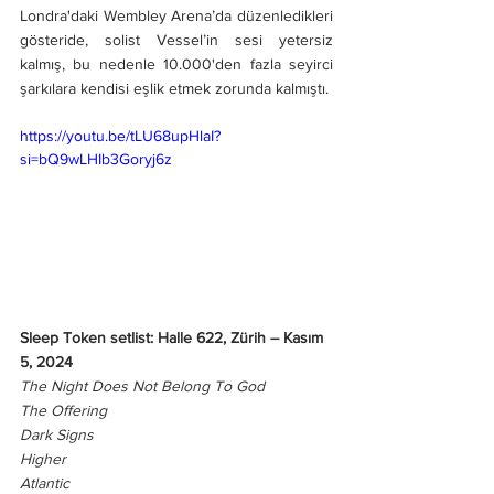
Londra'daki Wembley Arena’da düzenledikleri 
gösteride, solist Vessel’in sesi yetersiz 
kalmış, bu nedenle 10.000'den fazla seyirci 
şarkılara kendisi eşlik etmek zorunda kalmıştı.
https://youtu.be/tLU68upHlaI?
si=bQ9wLHIb3Goryj6z
Sleep Token setlist: Halle 622, Zürih – Kasım 
5, 2024
The Night Does Not Belong To God
The Offering
Dark Signs
Higher
Atlantic