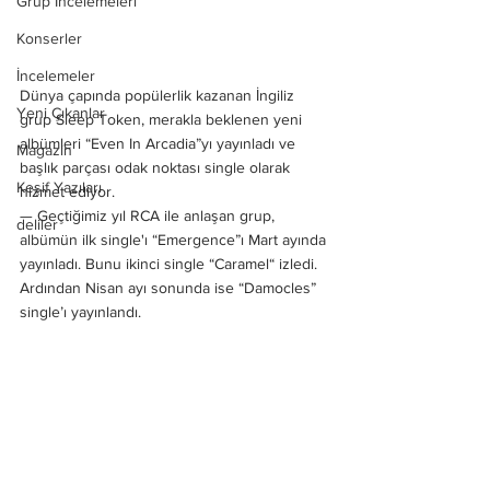
Grup İncelemeleri
Konserler
İncelemeler
Dünya çapında popülerlik kazanan İngiliz 
Yeni Çıkanlar
grup Sleep Token, merakla beklenen yeni 
albümleri “Even In Arcadia”yı yayınladı ve 
Magazin
başlık parçası odak noktası single olarak 
Keşif Yazıları
hizmet ediyor. 
— Geçtiğimiz yıl RCA ile anlaşan grup, 
deliler
albümün ilk single'ı “Emergence”ı Mart ayında 
yayınladı. Bunu ikinci single “Caramel“ izledi. 
Ardından Nisan ayı sonunda ise “Damocles” 
single’ı yayınlandı.