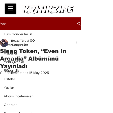
Yazı
Tüm Gönderiler
Beyza Türedi ✪✪
Tüm Gönderiler
9 May 2025
Sleep Token, “Even In
Haberler
Arcadia” Albümünü
Yeni Çıkanlar
Yayınladı
Röportajlar
Güncelleme tarihi:
15 May 2025
Listeler
Yazılar
Albüm İncelemeleri
Öneriler