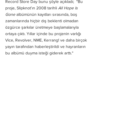
Record Store Day bunu şöyle açıkladı;  "Bu 
proje, Slipknot’ın 2008 tarihli 
All Hope Is 
Gone
 albümünün kayıtları sırasında, boş 
zamanlarında hiçbir dış beklenti olmadan 
özgürce şarkılar üretmeye başlamalarıyla 
ortaya çıktı. Yıllar içinde bu projenin varlığı 
Vice, Revolver, NME, Kerrang! ve daha birçok 
yayın tarafından haberleştirildi ve hayranların 
bu albümü duyma isteği giderek arttı."