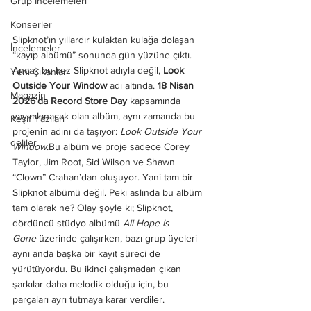
Grup İncelemeleri
Konserler
Slipknot’ın yıllardır kulaktan kulağa dolaşan 
İncelemeler
“kayıp albümü” sonunda gün yüzüne çıktı. 
Ancak bu kez Slipknot adıyla değil, 
Look 
Yeni Çıkanlar
Outside Your Window
 adı altında. 
18 Nisan 
Magazin
2026’da Record Store Day
 kapsamında 
yayımlanacak olan albüm, aynı zamanda bu 
Keşif Yazıları
projenin adını da taşıyor: 
Look Outside Your 
deliler
Window
.Bu albüm ve proje sadece Corey 
Taylor, Jim Root, Sid Wilson ve Shawn 
“Clown” Crahan’dan oluşuyor. Yani tam bir 
Slipknot albümü değil. Peki aslında bu albüm 
tam olarak ne? Olay şöyle ki; Slipknot, 
dördüncü stüdyo albümü 
All Hope Is 
Gone
 üzerinde çalışırken, bazı grup üyeleri 
aynı anda başka bir kayıt süreci de 
yürütüyordu. Bu ikinci çalışmadan çıkan 
şarkılar daha melodik olduğu için, bu 
parçaları ayrı tutmaya karar verdiler. 