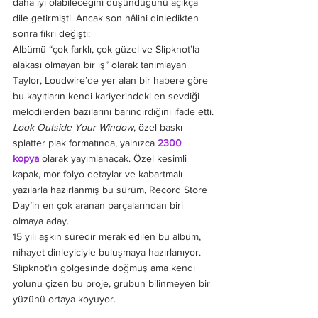
daha iyi olabileceğini düşündüğünü açıkça 
dile getirmişti. Ancak son hâlini dinledikten 
sonra fikri değişti:
Albümü “çok farklı, çok güzel ve Slipknot’la 
alakası olmayan bir iş” olarak tanımlayan 
Taylor, Loudwire’de yer alan bir habere göre 
bu kayıtların kendi kariyerindeki en sevdiği 
melodilerden bazılarını barındırdığını ifade etti.
Look Outside Your Window
, özel baskı 
splatter plak formatında, yalnızca
2300 
kopya
 olarak yayımlanacak. Özel kesimli 
kapak, mor folyo detaylar ve kabartmalı 
yazılarla hazırlanmış bu sürüm, Record Store 
Day’in en çok aranan parçalarından biri 
olmaya aday.
15 yılı aşkın süredir merak edilen bu albüm, 
nihayet dinleyiciyle buluşmaya hazırlanıyor. 
Slipknot’ın gölgesinde doğmuş ama kendi 
yolunu çizen bu proje, grubun bilinmeyen bir 
yüzünü ortaya koyuyor.