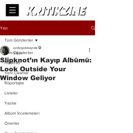
Yazı
Tüm Gönderiler
ozdegokbayrak ✪
Tüm Gönderiler
5 Şub
Slipknot’ın Kayıp Albümü:
Haberler
Look Outside Your
Yeni Çıkanlar
Window Geliyor
Röportajlar
Listeler
Yazılar
Albüm İncelemeleri
Öneriler