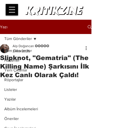
Yazı
Tüm Gönderiler
Alp Doğancan ✪✪✪✪✪
Tüm Gönderiler
2 Mar 2025
Slipknot, "Gematria" (The
Haberler
Killing Name) Şarkısını İlk
Yeni Çıkanlar
Kez Canlı Olarak Çaldı!
Röportajlar
Listeler
Yazılar
Albüm İncelemeleri
Öneriler