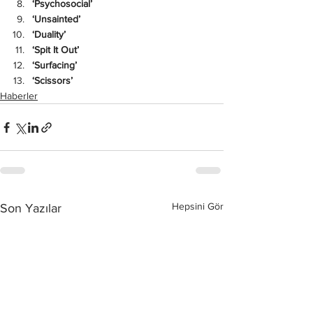
‘Psychosocial’
‘Unsainted’
‘Duality’
‘Spit It Out’
‘Surfacing’
‘Scissors’
Haberler
Hepsini Gör
Son Yazılar