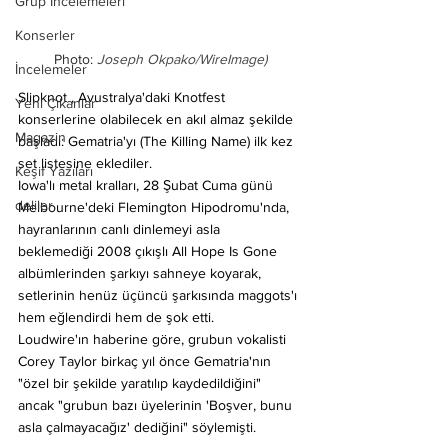
Grup İncelemeleri
Konserler
Photo: 
Joseph Okpako/WireImage)
İncelemeler
Slipknot
 , Avustralya'daki Knotfest 
Yeni Çıkanlar
konserlerine olabilecek en akıl almaz şekilde 
Magazin
başladı: Gematria'yı (The Killing Name) ilk kez 
set listesine eklediler.
Keşif Yazıları
Iowa'lı metal kralları, 28 Şubat Cuma günü 
deliler
Melbourne'deki Flemington Hipodromu'nda, 
hayranlarının canlı dinlemeyi asla 
beklemediği 2008 çıkışlı 
All Hope Is Gone 
albümlerinden şarkıyı sahneye koyarak, 
setlerinin henüz üçüncü şarkısında maggots'ı 
hem eğlendirdi hem de şok etti.
Loudwire'ın
 haberine göre, grubun vokalisti 
Corey Taylor
 birkaç yıl önce Gematria'nın 
"özel bir şekilde yaratılıp kaydedildiğini" 
ancak "grubun bazı üyelerinin 'Boşver, bunu 
asla çalmayacağız' dediğini" söylemişti.