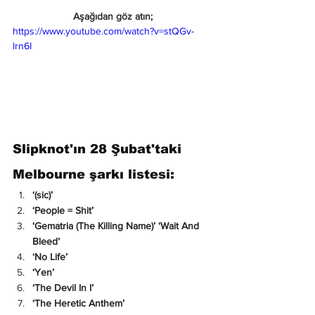
Aşağıdan göz atın;
https://www.youtube.com/watch?v=stQGv-
lrn6I
Slipknot'ın 28 Şubat'taki 
Melbourne şarkı listesi: 
‘(sic)’
‘People = Shit’
‘Gematria (The Killing Name)’
‘Wait And 
Bleed’
‘No Life’
‘Yen’
‘The Devil In I’
‘The Heretic Anthem’