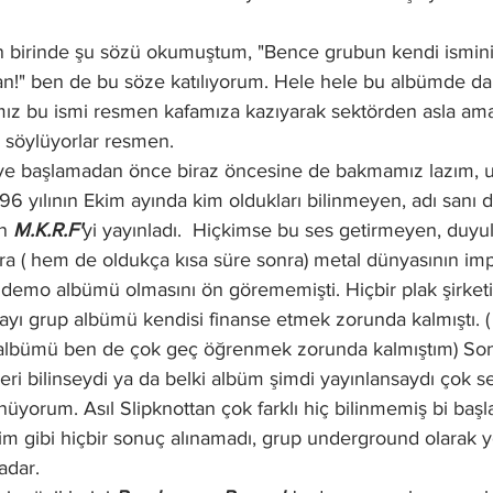
 birinde şu sözü okumuştum, "Bence grubun kendi ismini 
an!" ben de bu söze katılıyorum. Hele hele bu albümde dah
z bu ismi resmen kafamıza kazıyarak sektörden asla ama
 söylüyorlar resmen.
e başlamadan önce biraz öncesine de bakmamız lazım, 
6 yılının Ekim ayında kim oldukları bilinmeyen, adı sanı 
n 
M.K.R.F'
yi yayınladı.  Hiçkimse bu ses getirmeyen, duy
ra ( hem de oldukça kısa süre sonra) metal dünyasının imp
k demo albümü olmasını ön görememişti. Hiçbir plak şirket
yı grup albümü kendisi finanse etmek zorunda kalmıştı. ( 
albümü ben de çok geç öğrenmek zorunda kalmıştım) Sonu
i bilinseydi ya da belki albüm şimdi yayınlansaydı çok s
üyorum. Asıl Slipknottan çok farklı hiç bilinmemiş bi başlan
 gibi hiçbir sonuç alınamadı, grup underground olarak y
kadar.