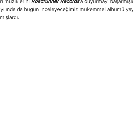
i müziklerini 
Roadrunner Records
'a duyurmayı başarmışlar
99 yılında da bugün inceleyeceğimiz mükemmel albümü yay
mışlardı.