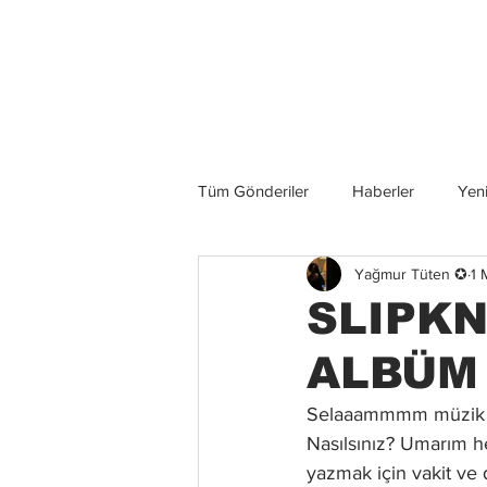
Son Haberler
Tüm Gönderiler
Haberler
Yeni
Yağmur Tüten ✪
1 
Grup İncelemeleri
Konserler
SLIPKN
ALBÜM
Selaaammmm müzik se
Nasılsınız? Umarım h
yazmak için vakit ve 