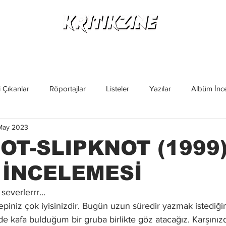
Yeni Çıkanlar
Röportajlar
Listeler
Albüm Kritikl
 Çıkanlar
Röportajlar
Listeler
Yazılar
Albüm İnce
May 2023
İncelemeler
Yeni Çıkanlar
Magazin
Keşif Yazıları
OT-SLIPKNOT (1999
 İNCELEMESİ
verlerrr...
epiniz çok iyisinizdir. Bugün uzun süredir yazmak istediğ
de kafa bulduğum bir gruba birlikte göz atacağız. Karşınız