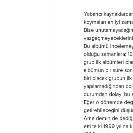
Yabancı kaynaklardan
koymaları en iyi zam
Bize unutamayacağımı
vazgeçmeyeceklerini
Bu albümü incelemey
olduğu zamanlara; 199
grup ilk albümleri ola
albümün bir süre son
biri olacak grubun il
yapılamadığından dola
durumdan dolayı bu 
Eğer o dönemde değer
getirebileceğini düşün
Ama demin de dediğim
etti ta ki 1999 yılına 