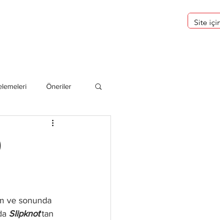
eri
Hakkımızda
lemeleri
Öneriler
deliler
)
im ve sonunda 
da 
Slipknot
'tan 