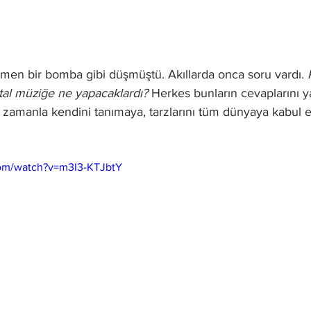
men bir bomba gibi düşmüştü. Akıllarda onca soru vardı. 
al müziğe ne yapacaklardı? 
Herkes bunların cevaplarını y
 zamanla kendini tanımaya, tarzlarını tüm dünyaya kabul e
com/watch?v=m3I3-KTJbtY