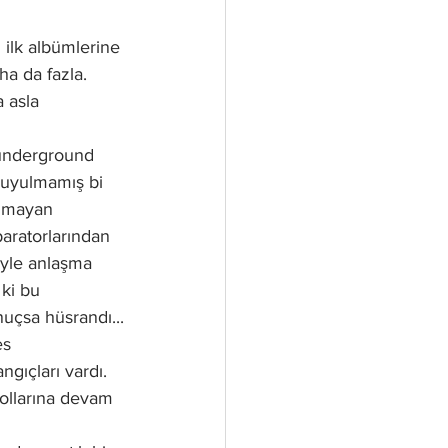
ilk albümlerine 
a da fazla. 
 asla 
underground 
duyulmamış bi 
ulmayan 
aratorlarından 
iyle anlaşma 
ki bu 
çsa hüsrandı...
es 
gıçları vardı. 
ollarına devam 