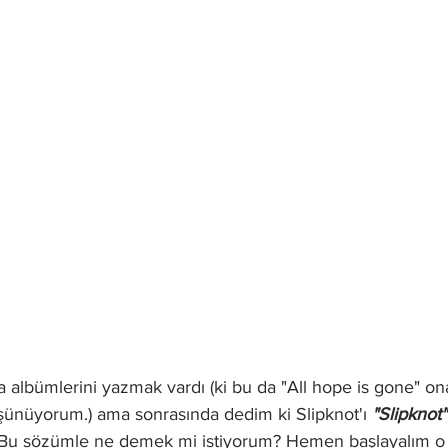
 albümlerini yazmak vardı (ki bu da "All hope is gone" ona
ünüyorum.) ama sonrasında dedim ki Slipknot'ı 
"Slipknot"
Bu sözümle ne demek mi istiyorum? Hemen başlayalım o