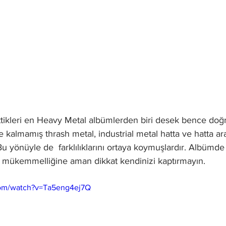
tikleri en Heavy Metal albümlerden biri desek bence doğru
kalmamış thrash metal, industrial metal hatta ve hatta ara
Bu yönüyle de  farklılıklarını ortaya koymuşlardır. Albümde
n mükemmelliğine aman dikkat kendinizi kaptırmayın. 
com/watch?v=Ta5eng4ej7Q