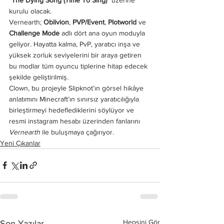
kurulu olacak.
Vernearth; 
Oblivion
, 
PVP/Event
, 
Plotworld
 ve 
Challenge Mode
 adlı dört ana oyun moduyla 
geliyor. Hayatta kalma, PvP, yaratıcı inşa ve 
yüksek zorluk seviyelerini bir araya getiren 
bu modlar tüm oyuncu tiplerine hitap edecek 
şekilde geliştirilmiş.
Clown, bu projeyle Slipknot’ın görsel hikâye 
anlatımını Minecraft’ın sınırsız yaratıcılığıyla 
birleştirmeyi hedeflediklerini söylüyor ve 
resmi instagram hesabı üzerinden fanlarını 
Vernearth
 ile buluşmaya çağırıyor. 
Yeni Çıkanlar
Hepsini Gör
Son Yazılar