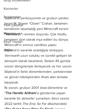
Grup İncelemeleri
Konserler
İncelemeler
Slipknot'ın perküsyonisti ve grubun yaratıcı 
beyni M. Shawn “Clown” Crahan, tamamen 
Yeni Çıkanlar
kendisinin tasarladığı yeni Minecraft evreni 
Magazin
“Vernearth”
ı resmen duyurdu. Çok modlu, 
tamamen özel olarak inşa edilen bu dünya; 
Keşif Yazıları
Minecraft’ın sınırsız sandbox yapısı 
deliler
Slipknot’ın karanlık estetiğiyle birleşiyor.
Vernearth
 uzun soluklu ve sürekli gelişen bir 
deneyim olarak tasarlandı. Sistem 45 günlük 
sezon döngüleriyle ilerleyecek ve her sezon 
Slipknot’ın farklı dönemlerinden, şarkılarından 
ve görsel mitolojisinden ilham alan temalar 
taşıyacak.
İlk sezon, grubun 2001 
Iowa
 dönemine ve 
“
The Heretic Anthem
”a gönderme yapan 
karanlık bir atmosfer sunarken; ikinci sezon 
2022 tarihli 
The End, So Far
 albümündeki 
“
The Dying Song (Time To Sing)
” üzerine 