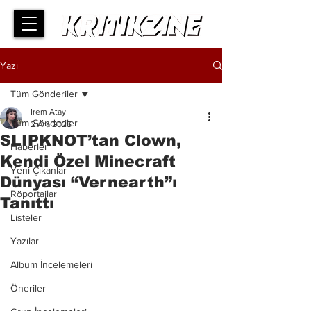
Yazı
Tüm Gönderiler
Irem Atay
Tüm Gönderiler
2 Ara 2025
SLIPKNOT’tan Clown,
Haberler
Kendi Özel Minecraft
Yeni Çıkanlar
Dünyası “Vernearth”ı
Röportajlar
Tanıttı
Listeler
Yazılar
Albüm İncelemeleri
Öneriler