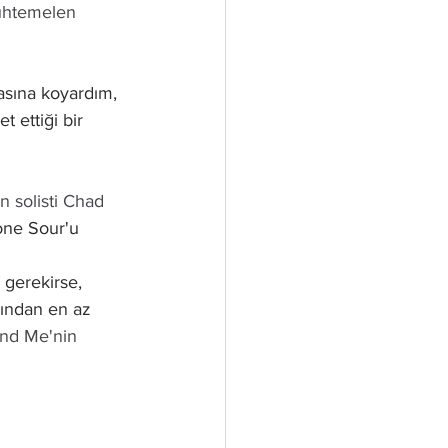
muhtemelen 
asına koyardım, 
t ettiği bir 
n solisti Chad 
tone Sour'u 
 gerekirse, 
rından en az 
ind Me'nin 