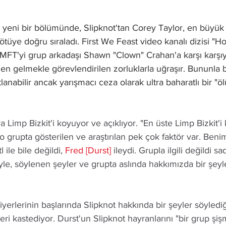
yeni bir bölümünde, Slipknot'tan Corey Taylor, en büyük
tüye doğru sıraladı. First We Feast video kanalı dizisi "H
FT'yi grup arkadaşı Shawn "Clown" Crahan'a karşı karşıya g
den gelmekle görevlendirilen zorluklarla uğraşır. Bununla bi
lanabilir ancak yarışmacı ceza olarak ultra baharatlı bir "ö
ya Limp Bizkit'i koyuyor ve açıklıyor. "En üste Limp Bizkit'
 o grupta gösterilen ve araştırılan pek çok faktör var. Beni
ile bile değildi, 
Fred [Durst] 
ileydi. Grupla ilgili değildi s
şeyle, söylenen şeyler ve grupta aslında hakkımızda bir şey
yerlerinin başlarında Slipknot hakkında bir şeyler söylediğin
eri kastediyor. Durst'un Slipknot hayranlarını "bir grup şiş