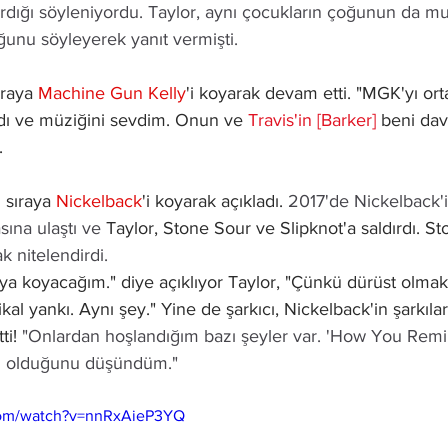
ırdığı söyleniyordu. Taylor, aynı çocukların çoğunun da 
uğunu söyleyerek yanıt vermişti. 
ıraya 
Machine Gun Kelly
'i koyarak devam etti. "MGK'yı ort
ı ve müziğini sevdim. Onun ve 
Travis'in
[Barker] 
beni dave
. 
 sıraya 
Nickelback
'i koyarak açıkladı. 
2017'de Nickelback'i
sına ulaştı ve 
Taylor, Stone Sour ve Slipknot'a saldırdı. S
k nitelendirdi. 
aya koyacağım." diye açıklıyor Taylor, "Çünkü dürüst olmak
kal yankı. Aynı şey." Yine de şarkıcı, Nickelback'in şarkıla
ti! 
"Onlardan hoşlandığım bazı şeyler var. 'How You Rem
rkı olduğunu düşündüm."
com/watch?v=nnRxAieP3YQ