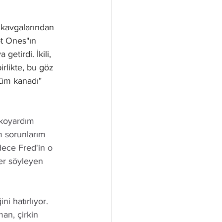
 kavgalarından 
ot Ones"ın 
etirdi. İkili, 
rlikte, bu göz 
lüm kanadı" 
i koyardım 
m sorunlarım 
adece Fred'in o 
ler söyleyen 
i hatırlıyor. 
man, çirkin 