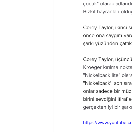
çocuk" olarak adland
Bizkit hayranları old
Corey Taylor, ikinci s
önce ona saygım vard
şarkı yüzünden çattık
Corey Taylor, üçüncü
Kroeger kırılma nokta
"Nickelback lite" olara
"Nickelback'i son sır
onlar sadece bir müzi
birini sevdiğini itiraf et
gerçekten iyi bir şa
https://www.youtube.