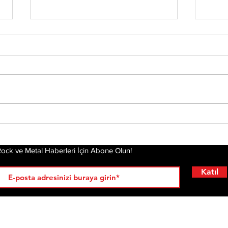
Status Quo Efsanesi
Che
Francis Rossi,"The Way
Yen
We Were Vol. 2"
Kal
Albümünü Duyurdu
Hik
ock ve Metal Haberleri İçin Abone Olun!
Katıl
RÖPORTAJLAR
LİSTELER
YENİ
AL
KRİ
ÇIKANLAR