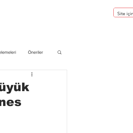
eri
Hakkımızda
lemeleri
Öneriler
deliler
Büyük
nes