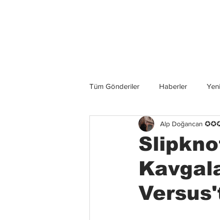
Son Haberler
Tüm Gönderiler
Haberler
Yeni
Alp Doğancan ✪
Grup İncelemeleri
Konserler
Slipkno
Kavgal
Versus'