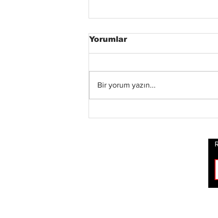
Yorumlar
Bir yorum yazın...
Blind Channel, Yeni
Stüdyo Albümü
“Painstream”i Duyurdu,
Albümden “Diana” ve
R
“No Encores In A Swan
Song”u İçeren Kısa Film
Şeklinde Bir Müzik
Videosu Yayınladı
ROCK
HABERLERİ