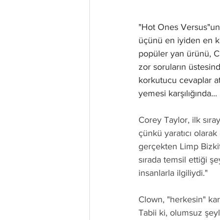
"Hot Ones Versus"un 
üçünü en iyiden en kö
popüler yan ürünü, CM
zor soruların üstesin
korkutucu cevaplar at
yemesi karşılığında...
Corey Taylor, ilk sıra
çünkü yaratıcı olarak
gerçekten Limp Bizkitl 
sırada temsil ettiği 
insanlarla ilgiliydi." 
Clown, "herkesin" kari
Tabii ki, olumsuz şeyl