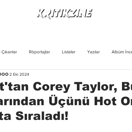
Yeni Çıkanlar
Röportajlar
Listeler
Albüm Kritikl
 Çıkanlar
Röportajlar
Listeler
Yazılar
Albüm İnce
✪✪✪✪
2 Eki 2024
İncelemeler
Yeni Çıkanlar
Magazin
Keşif Yazıları
t'tan Corey Taylor, 
arından Üçünü Hot O
ta Sıraladı!