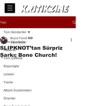
Yazı
Tüm Gönderiler
Beyza Türedi ✪✪
Tüm Gönderiler
3 Şub 2023
SLIPKNOT’tan Sürpriz
Haberler
Şarkı; Bone Church!
Yeni Çıkanlar
Röportajlar
Listeler
Yazılar
Albüm İncelemeleri
Öneriler