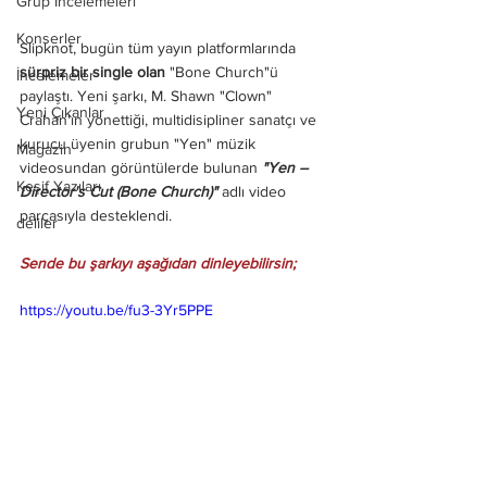
Grup İncelemeleri
Konserler
Slipknot, bugün tüm yayın platformlarında  
sürpriz bir single olan 
"Bone Church"ü 
İncelemeler
paylaştı. Yeni şarkı, M. Shawn "Clown" 
Yeni Çıkanlar
Crahan'ın yönettiği, multidisipliner sanatçı ve 
kurucu üyenin grubun "Yen" müzik 
Magazin
videosundan görüntülerde bulunan 
"Yen – 
Keşif Yazıları
Director's Cut (Bone Church)"
 adlı video 
parçasıyla desteklendi.
deliler
Sende bu şarkıyı aşağıdan dinleyebilirsin;
https://youtu.be/fu3-3Yr5PPE