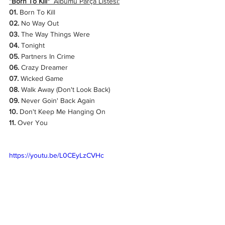
“
Born To Kill"
  Albümü Parça Listesi:
01.
 Born To Kill
02.
 No Way Out
03.
 The Way Things Were
04. 
Tonight
05.
 Partners In Crime
06.
 Crazy Dreamer
07. 
Wicked Game
08.
 Walk Away (Don't Look Back)
09.
 Never Goin' Back Again
10.
 Don't Keep Me Hanging On
11. 
Over You
https://youtu.be/L0CEyLzCVHc