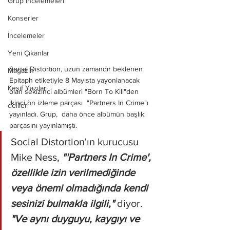
Grup İncelemeleri
Konserler
İncelemeler
Yeni Çıkanlar
Social Distortion, uzun zamandır beklenen 
Magazin
Epitaph etiketiyle 8 Mayısta yayonlanacak 
Keşif Yazıları
olan sekizinci albümleri "Born To Kill"den 
ikinci ön izleme parçası  "Partners In Crime"ı 
deliler
yayınladı. Grup,  daha önce albümün başlık 
parçasını yayınlamıştı.
Social Distortion'ın kurucusu 
Mike Ness,
 "'Partners In Crime', 
özellikle izin verilmediğinde 
veya önemi olmadığında kendi 
sesinizi bulmakla ilgili," 
diyor. 
"Ve aynı duyguyu, kaygıyı ve 