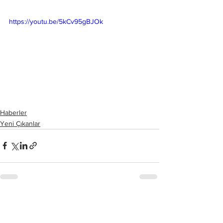
https://youtu.be/5kCv95gBJOk
Haberler
Yeni Çıkanlar
Hepsini Gör
Son Yazılar