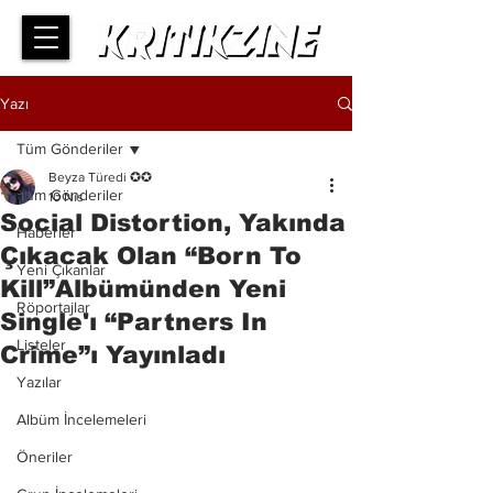
Yazı
Tüm Gönderiler
Beyza Türedi ✪✪
Tüm Gönderiler
10 Nis
Social Distortion, Yakında
Haberler
Çıkacak Olan “Born To
Yeni Çıkanlar
Kill”Albümünden Yeni
Röportajlar
Single'ı “Partners In
Listeler
Crime”ı Yayınladı
Yazılar
Albüm İncelemeleri
Öneriler