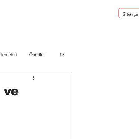
eri
Hakkımızda
lemeleri
Öneriler
deliler
 ve