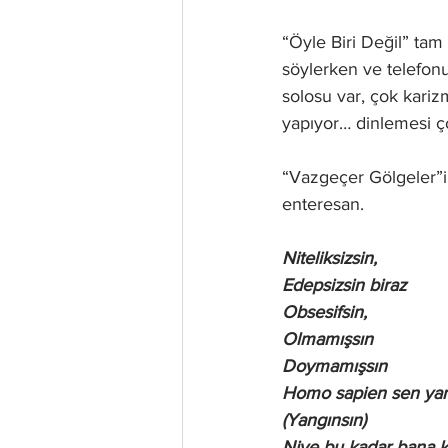
“Öyle Biri Değil” tam
söylerken ve telefonun
solosu var, çok karizm
yapıyor… dinlemesi ço
“Vazgeçer Gölgeler”in
enteresan. 
Niteliksizsin,
Edepsizsin biraz
Obsesifsin, 
Olmamışsın 
Doymamışsın
Homo sapien sen yan
(Yangınsın)
Niye bu kadar bana k