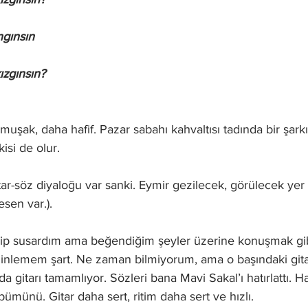
gınsın
ızgınsın?
uşak, daha hafif. Pazar sabahı kahvaltısı tadında bir şark
isi de olur. 
gitar-söz diyaloğu var sanki. Eymir gezilecek, görülecek y
sen var.). 
diyip susardım ama beğendiğim şeyler üzerine konuşmak gib
inlemem şart. Ne zaman bilmiyorum, ama o başındaki gitar
gitarı tamamlıyor. Sözleri bana Mavi Sakal’ı hatırlattı. Ha
ümünü. Gitar daha sert, ritim daha sert ve hızlı. 