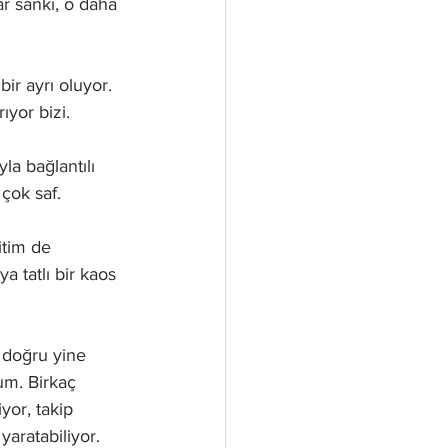
ar sanki, o daha 
bir ayrı oluyor. 
ıyor bizi. 
a bağlantılı 
 çok saf. 
itim de 
a tatlı bir kaos 
 doğru yine 
um. Birkaç 
yor, takip 
yaratabiliyor. 