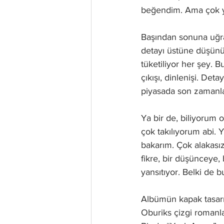
beğendim. Ama çok 
Başından sonuna uğraş
detayı üstüne düşünül
tüketiliyor her şey. B
çıkışı, dinlenişi. De
piyasada son zamanlar
Ya bir de, biliyorum
çok takılıyorum abi. 
bakarım. Çok alakasız
fikre, bir düşünceye,
yansıtıyor. Belki de
Albümün kapak tasarı
Oburiks çizgi romanla