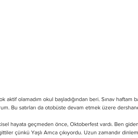
çok aktif olamadım okul başladığından beri. Sınav haftam ba
iyorum. Bu satırları da otobüste devam etmek üzere dersh
tkisel hayata geçmeden önce, Oktoberfest vardı. Ben gid
gittiler çünkü Yaşlı Amca çıkıyordu. Uzun zamandır dinlem