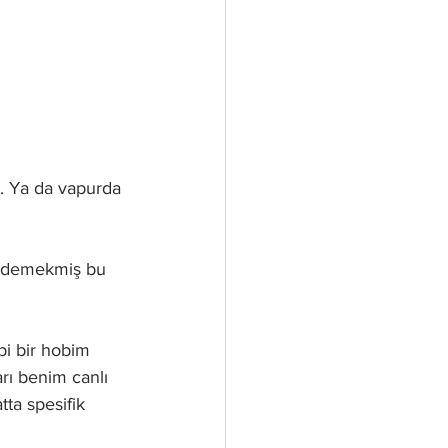
ı. Ya da vapurda 
er demekmiş bu 
i bir hobim 
ı benim canlı 
tta spesifik 