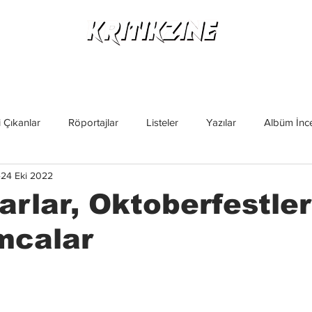
Yeni Çıkanlar
Röportajlar
Listeler
Albüm Kritikl
 Çıkanlar
Röportajlar
Listeler
Yazılar
Albüm İnce
24 Eki 2022
İncelemeler
Yeni Çıkanlar
Magazin
Keşif Yazıları
rlar, Oktoberfestler
mcalar