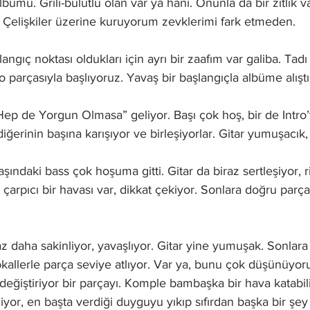
bümü. Grili-bulutlu olan var ya hani. Onunla da bir zıtlık v
. Çelişkiler üzerine kuruyorum zevklerimi fark etmeden. 
angıç noktası oldukları için ayrı bir zaafım var galiba. Tadı 
 parçasıyla başlıyoruz. Yavaş bir başlangıçla albüme alıştır
 de Yorgun Olmasa” geliyor. Başı çok hoş, bir de Intro’yl
diğerinin başına karışıyor ve birleşiyorlar. Gitar yumuşacık,
ındaki bass çok hoşuma gitti. Gitar da biraz sertleşiyor, r
 çarpıcı bir havası var, dikkat çekiyor. Sonlara doğru parçay
 daha sakinliyor, yavaşlıyor. Gitar yine yumuşak. Sonlara
vokallerle parça seviye atlıyor. Var ya, bunu çok düşünüyor
değiştiriyor bir parçayı. Komple bambaşka bir hava katabili
yor, en başta verdiği duyguyu yıkıp sıfırdan başka bir şey 