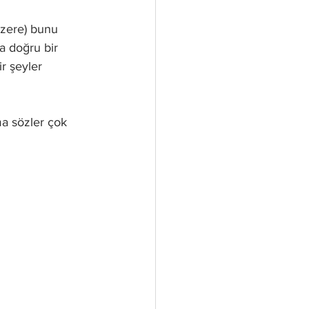
üzere) bunu 
a doğru bir 
ir şeyler 
ma sözler çok 