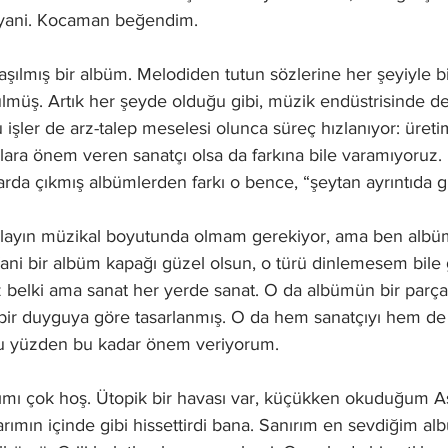
yani. Kocaman beğendim. 
ılmış bir albüm. Melodiden tutun sözlerine her şeyiyle bi
müş. Artık her şeyde olduğu gibi, müzik endüstrisinde de 
u işler de arz-talep meselesi olunca süreç hızlanıyor: üretim
taylara önem veren sanatçı olsa da farkına bile varamıyoruz
da çıkmış albümlerden farkı o bence, “şeytan ayrıntıda giz
 olayın müzikal boyutunda olmam gerekiyor, ama ben albü
Yani bir albüm kapağı güzel olsun, o türü dinlemesem bile g
 belki ama sanat her yerde sanat. O da albümün bir parças
 bir duyguya göre tasarlanmış. O da hem sanatçıyı hem de y
 bu yüzden bu kadar önem veriyorum. 
mı çok hoş. Ütopik bir havası var, küçükken okuduğum As
rımın içinde gibi hissettirdi bana. Sanırım en sevdiğim al