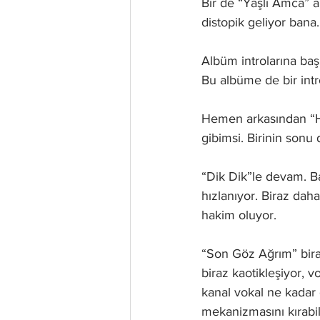
Bir de “Yaşlı Amca” al
distopik geliyor bana
Albüm introlarına başl
Bu albüme de bir intro
Hemen arkasından “Hep
gibimsi. Birinin sonu 
“Dik Dik”le devam. Baş
hızlanıyor. Biraz daha
hakim oluyor. 
“Son Göz Ağrım” biraz
biraz kaotikleşiyor, 
kanal vokal ne kadar 
mekanizmasını kırabili