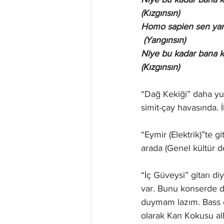
(Kızgınsın)
Homo sapien sen yan
 (Yangınsın)
Niye bu kadar bana k
(Kızgınsın)
“Dağ Kekiği” daha yum
simit-çay havasında. İk
“Eymir (Elektrik)”te 
arada (Genel kültür de
“İç Güveysi” gitarı 
var. Bunu konserde d
duymam lazım. Bass da 
olarak Kan Kokusu alb