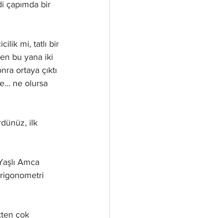
i çapımda bir 
ik mi, tatlı bir 
n bu yana iki 
nra ortaya çıktı 
re… ne olursa 
dünüz, ilk 
Yaşlı Amca 
trigonometri 
ten çok 