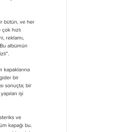
r bütün, ve her 
çok hızlı 
i, reklamı, 
. Bu albümün 
li”. 
m kapaklarına 
ider bir 
ı sonuçta; bir 
apılan işi 
teriks ve 
büm kapağı bu. 