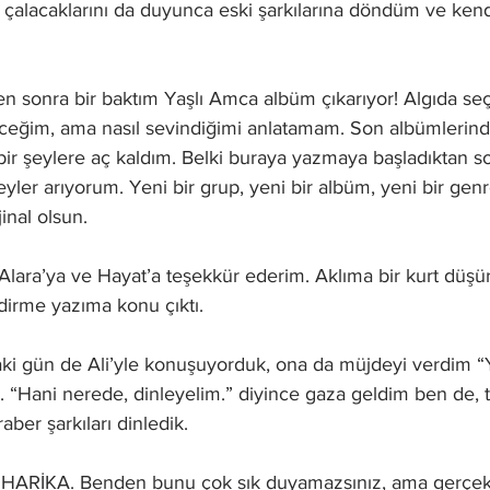
 çalacaklarını da duyunca eski şarkılarına döndüm ve kend
 sonra bir baktım Yaşlı Amca albüm çıkarıyor! Algıda seçicil
eğim, ama nasıl sevindiğimi anlatamam. Son albümlerinde
 bir şeylere aç kaldım. Belki buraya yazmaya başladıktan so
şeyler arıyorum. Yeni bir grup, yeni bir albüm, yeni bir gen
inal olsun. 
Alara’ya ve Hayat’a teşekkür ederim. Aklıma bir kurt düşür
dirme yazıma konu çıktı.
aki gün de Ali’yle konuşuyorduk, ona da müjdeyi verdim “
. “Hani nerede, dinleyelim.” diyince gaza geldim ben de, 
aber şarkıları dinledik. 
R HARİKA. Benden bunu çok sık duyamazsınız, ama gerçek