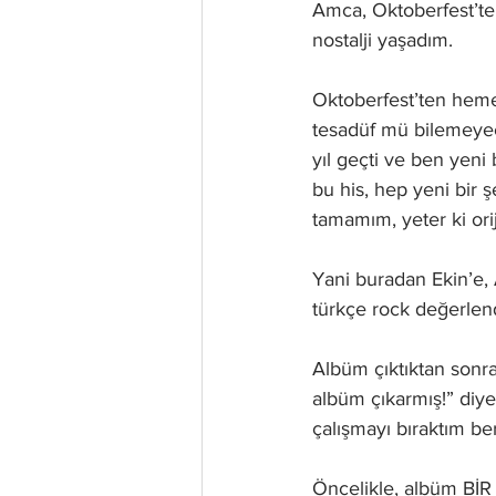
Amca, Oktoberfest’te
nostalji yaşadım.
Oktoberfest’ten hemen
tesadüf mü bilemeyec
yıl geçti ve ben yeni
bu his, hep yeni bir 
tamamım, yeter ki orij
Yani buradan Ekin’e, 
türkçe rock değerlen
Albüm çıktıktan sonr
albüm çıkarmış!” diye
çalışmayı bıraktım ber
Öncelikle, albüm Bİ