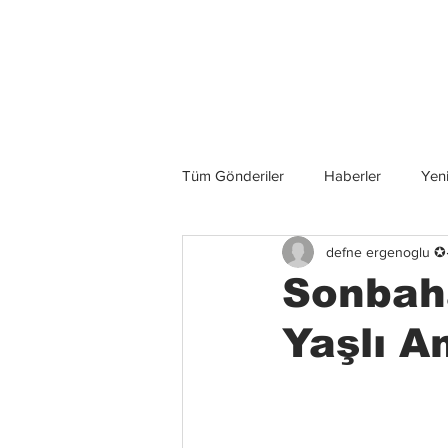
Son Haberler
Tüm Gönderiler
Haberler
Yeni
defne ergenoglu ✪
Grup İncelemeleri
Konserler
Sonbaha
Yaşlı A