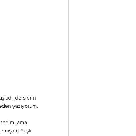
şladı, derslerin 
aneden yazıyorum.
emedim, ama 
emiştim Yaşlı 