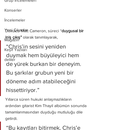
Grup İncelemeleri
Konserler
İncelemeler
Yeni Çıkanlar
Davulcu Matt Cameron, süreci “
duygusal bir 
iniş çıkış”
 olarak tanımlayarak, 
Magazin
“Chris’in sesini yeniden 
Keşif Yazıları
duymak hem büyüleyici hem 
deliler
de yürek burkan bir deneyim. 
Bu şarkılar grubun yeni bir 
döneme adım atabileceğini 
hissettiriyor.” 
Yıllarca süren hukuki anlaşmazlıkların 
ardından gitarist Kim Thayil albümün sonunda 
tamamlanmasından duyduğu mutluluğu dile 
getirdi.
“Bu kayıtları bitirmek, Chris’e 