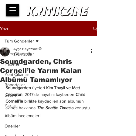
Yazı
Tüm Gönderiler
Ayça Beyazsac ✪
Tüm Gönderiler
31 Eki 2025
Soundgarden, Chris
Haberler
Cornell’le Yarım Kalan
Yeni Çıkanlar
Albümü Tamamlıyor
Röportajlar
Soundgarden 
üyeleri 
Kim Thayil ve Matt 
Cameron
, 2017’de hayatını kaybeden 
Chris 
Listeler
Cornell’le 
birlikte kaydedilen son albümün 
Yazılar
akıbeti hakkında 
The Seattle Times
’a
 konuştu.
Albüm İncelemeleri
Öneriler