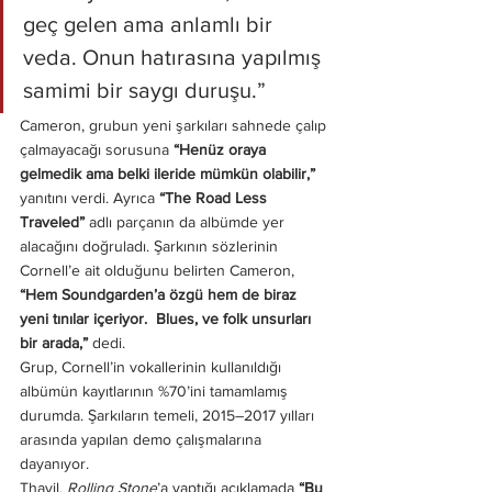
geç gelen ama anlamlı bir 
veda. Onun hatırasına yapılmış 
samimi bir saygı duruşu.”
Cameron, grubun yeni şarkıları sahnede çalıp 
çalmayacağı sorusuna
 “Henüz oraya 
gelmedik ama belki ileride mümkün olabilir,”
yanıtını verdi. Ayrıca
 “The Road Less 
Traveled”
 adlı parçanın da albümde yer 
alacağını doğruladı. Şarkının sözlerinin 
Cornell’e ait olduğunu belirten Cameron, 
“Hem Soundgarden’a özgü hem de biraz 
yeni tınılar içeriyor.  Blues, ve folk unsurları 
bir arada,”
 dedi.
Grup, Cornell’in vokallerinin kullanıldığı 
albümün kayıtlarının %70’ini tamamlamış 
durumda. Şarkıların temeli, 2015–2017 yılları 
arasında yapılan demo çalışmalarına 
dayanıyor.
Thayil, 
Rolling Stone
’a yaptığı açıklamada 
“Bu 