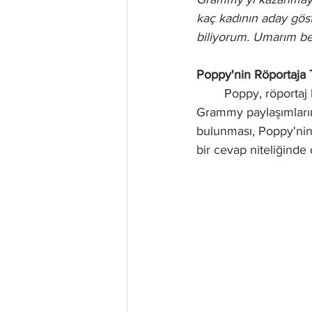
kaç kadının aday göst
biliyorum. Umarım be
Poppy'nin Röportaja 
	Poppy, röportaj hakkında henüz resmi bir açıklama yapmadı. Ancak Instagram hesabında 
Grammy paylaşımlarını
bulunması, Poppy'nin
bir cevap niteliğinde 