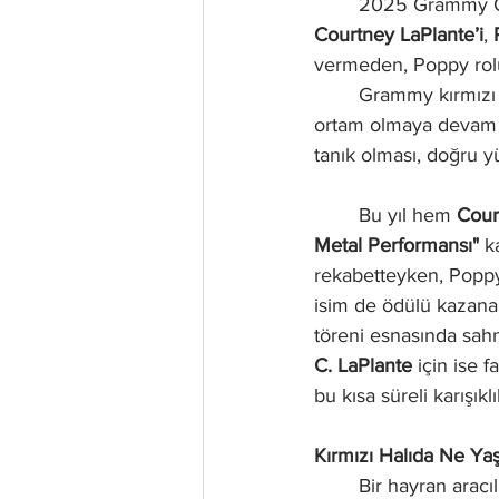
	2025 Grammy Ödü
Courtney LaPlante’i
, 
vermeden, Poppy rolü
	Grammy kırmızı halısı, her sene farklı türden müzisyenlerin bir arada bulunduğu kaotik bir 
ortam olmaya devam e
tanık olması, doğru 
	Bu yıl hem 
Cour
Metal Performansı"
 k
rekabetteyken, Poppy
isim de ödülü kazanam
töreni esnasında sah
C. LaPlante 
için
ise f
bu kısa süreli karışık
Kırmızı Halıda Ne Ya
	Bir hayran aracıl