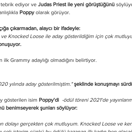
tebrik ediyor ve 
Judas Priest ile yeni görüştüğünü
 söylüy
nlışlıkla 
Poppy
 olarak görüyor.
çığa çıkarmadan, alaycı bir ifadeyle:
ve Knocked Loose ile aday gösterildiğim için çok mutlu
onuşuyor.
 ilk Grammy adaylığı olmadığını belirtiyor.
020 yılında aday gösterilmiştim."
 şeklinde konuşmayı sürd
y gösterilen isim 
Poppy'di
-ödül töreni 2021'de yayınlanmı
nü benimseyerek şunları söylüyor:
n dolayı gerçekten çok mutluyum. Knocked Loose ve ken
 çok isterim çünkü bu ödülü kazanan ilk kadın ben olac