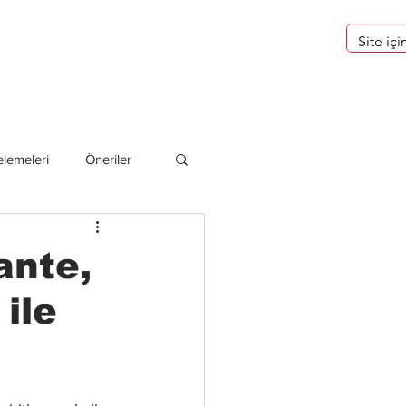
eri
Hakkımızda
lemeleri
Öneriler
deliler
ante,
ile