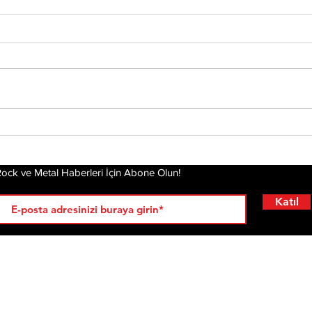
Tony Iommi'den Yeni
Mis
Solo Albüm: From The
Alb
Dark
Pla
Gel
ock ve Metal Haberleri İçin Abone Olun!
Katıl
RÖPORTAJLAR
LİSTELER
YENİ
AL
KRİ
ÇIKANLAR