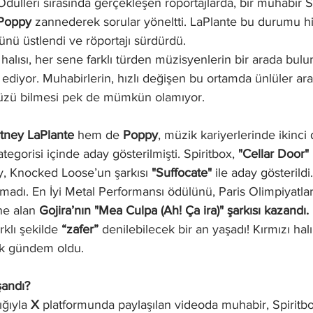
lleri sırasında gerçekleşen röportajlarda, bir muhabir Sp
Poppy
 zannederek sorular yöneltti. LaPlante bu durumu h
nü üstlendi ve röportajı sürdürdü. 
diyor. Muhabirlerin, hızlı değişen bu ortamda ünlüler ara
yüzü bilmesi pek de mümkün olamıyor. 
tney LaPlante
 hem de 
Poppy
, müzik kariyerlerinde ikinci 
ategorisi içinde aday gösterilmişti. Spiritbox, 
"Cellar Door"
 
, Knocked Loose’un şarkısı 
"Suffocate"
 ile aday gösterildi
adı. En İyi Metal Performansı ödülünü, Paris Olimpiyatları’
ne alan 
Gojira’nın "Mea Culpa (Ah! Ça ira)" şarkısı kazandı.
arklı şekilde
 “zafer” 
denilebilecek bir an yaşadı! Kırmızı halı
lık gündem oldu.
şandı?
ığıyla 
X
 platformunda paylaşılan videoda muhabir, Spiritbox