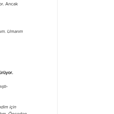
or. Ancak 
yum. Umarım 
ürüyor.
ştı-
dim için 
ağım. Önceden 