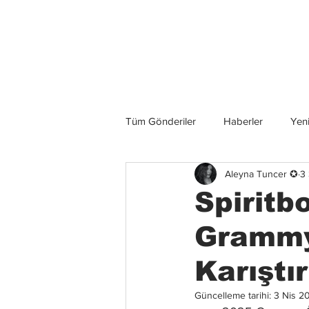
Son Haberler
Tüm Gönderiler
Haberler
Yeni
Aleyna Tuncer ✪
3
Grup İncelemeleri
Konserler
Spiritb
Grammy 
Karıştır
Güncelleme tarihi:
3 Nis 2