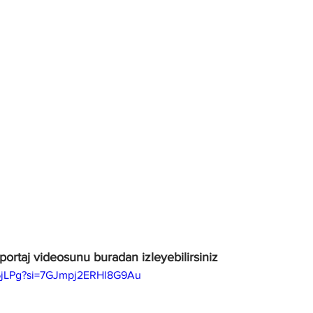
ortaj videosunu buradan izleyebilirsiniz
h-6jLPg?si=7GJmpj2ERHl8G9Au