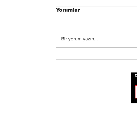
Yorumlar
Bir yorum yazın...
Xandria’dan Yeni Albüm
ve Video: “Eclipse”
Yayında
R
ROCK
HABERLERİ