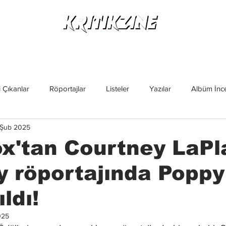
Yeni Çıkanlar
Röportajlar
Listeler
Albüm Kritikl
 Çıkanlar
Röportajlar
Listeler
Yazılar
Albüm İnce
 Şub 2025
İncelemeler
Yeni Çıkanlar
Magazin
Keşif Yazıları
ox'tan Courtney LaPl
röportajında Poppy 
ıldı!
025