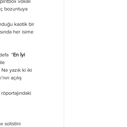
iritbox vokali 
iç bozuntuya 
sında her isime 
defa  "
En İyi 
ile 
. Ne yazık ki iki 
nın açılış 
 röportajındaki 
 solistini 