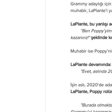
Grammy adaylığı için 
muhabir, LaPlante’i ya
LaPlante, bu yanlışı a
"Ben Poppy’yim 
kazanırız!"
 şeklinde k
Muhabir ise Poppy’nin
LaPlante devamında:
"Evet, aslında 2
İşin aslı, 2020'de ada
LaPlante, Poppy rolü
"Burada olmakta
Grammy’yi kazanmayı